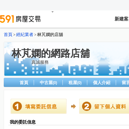
新建案
首頁
經紀業者
林芃嫻的店舖
>
>
林芃嫻的網路店舖
真誠服務
首頁
中古屋
租屋
個人介紹
留
(0)
(0)
我的委託信息