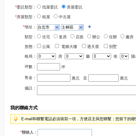
*
委託類型：
找屋委託
房屋委託
*
房屋類型：
租屋
中古屋
*
地址：
類型：
住宅
套房
店面
辦公
住辦
廠房
形態：
公寓
電梯大樓
透天厝
別墅
格局：
房
廳
衛
陽
坪數：
坪
售金：
萬元
至
萬元
備註：
我的聯絡方式
E-mail和聯繫電話必須填寫一項，方便店主與您聯繫；您留下的
*
聯絡人：