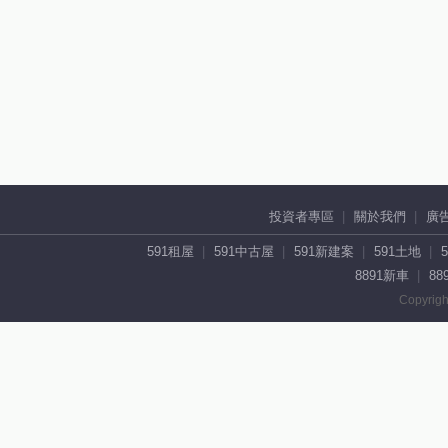
投資者專區
關於我們
廣
591租屋
591中古屋
591新建案
591土地
8891新車
88
Copyrigh