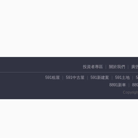
投資者專區
關於我們
廣
591租屋
591中古屋
591新建案
591土地
8891新車
88
Copyrigh