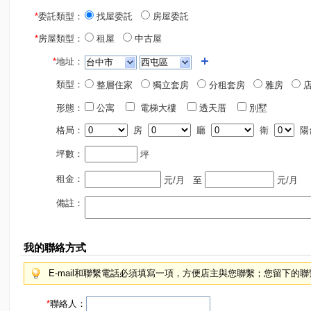
*
委託類型：
找屋委託
房屋委託
*
房屋類型：
租屋
中古屋
*
地址：
類型：
整層住家
獨立套房
分租套房
雅房
店
形態：
公寓
電梯大樓
透天厝
別墅
格局：
房
廳
衛
陽
坪數：
坪
租金：
元/月
至
元/月
備註：
我的聯絡方式
E-mail和聯繫電話必須填寫一項，方便店主與您聯繫；您留下的
*
聯絡人：