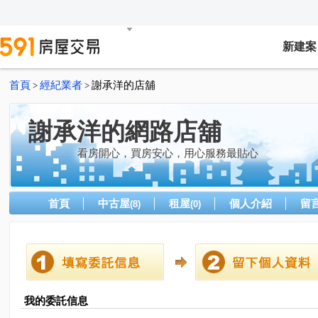
新建案
首頁
經紀業者
謝承洋的店舖
>
>
謝承洋的網路店舖
看房開心，買房安心，用心服務最貼心
首頁
中古屋
租屋
個人介紹
留
(8)
(0)
我的委託信息