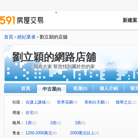
新建案
首頁
經紀業者
劉立穎的店舖
>
>
劉立穎的網路店舖
我在大家 幫您找到屬於您的家
首頁
租屋
個人介紹
留
中古屋
(0)
(8)
社區：
合謙上謙城
世界花園
美術白天鵝
馥華之丘
(1)
(4)
(1)
(1)
青和街
莊園街
美術東四路
青福街
中央
(1)
(4)
(1)
(1)
用途：
住宅
(8)
格局：
1房
2房
3房
(1)
(2)
(5)
售金：
1200-2000萬元
2000萬元以上
(4)
(4)