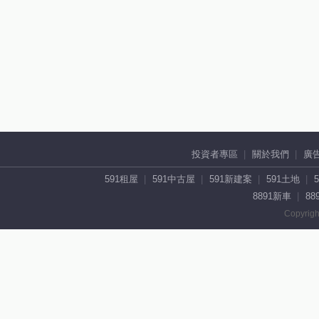
投資者專區
關於我們
廣
591租屋
591中古屋
591新建案
591土地
8891新車
88
Copyrigh