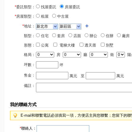
*
委託類型：
找屋委託
房屋委託
*
房屋類型：
租屋
中古屋
*
地址：
類型：
住宅
套房
店面
辦公
住辦
廠房
形態：
公寓
電梯大樓
透天厝
別墅
格局：
房
廳
衛
陽
坪數：
坪
售金：
萬元
至
萬元
備註：
我的聯絡方式
E-mail和聯繫電話必須填寫一項，方便店主與您聯繫；您留下的
*
聯絡人：