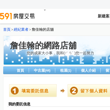
新建案
首頁
經紀業者
詹佳翰的店舖
>
>
詹佳翰的網路店舖
您的成家大小事，我和(ㄏㄢˋ )您一起努力
首頁
中古屋
租屋
個人介紹
留
(44)
(1)
我的委託信息