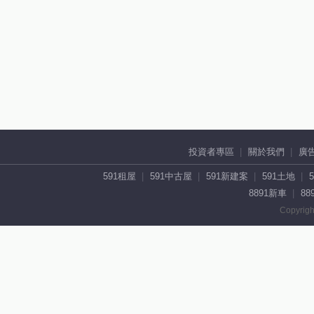
投資者專區
關於我們
廣
591租屋
591中古屋
591新建案
591土地
8891新車
88
Copyrigh