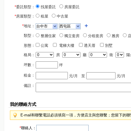
*
委託類型：
找屋委託
房屋委託
*
房屋類型：
租屋
中古屋
*
地址：
類型：
整層住家
獨立套房
分租套房
雅房
店
形態：
公寓
電梯大樓
透天厝
別墅
格局：
房
廳
衛
陽
坪數：
坪
租金：
元/月
至
元/月
備註：
我的聯絡方式
E-mail和聯繫電話必須填寫一項，方便店主與您聯繫；您留下的
*
聯絡人：