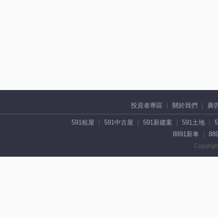
投資者專區
關於我們
廣
591租屋
591中古屋
591新建案
591土地
8891新車
88
Copyrigh