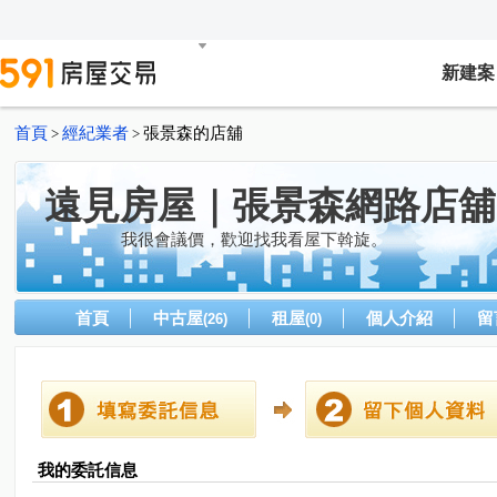
新建案
首頁
經紀業者
張景森的店舖
>
>
遠見房屋｜張景森網路店舖
我很會議價，歡迎找我看屋下斡旋。
首頁
中古屋
租屋
個人介紹
留
(26)
(0)
我的委託信息