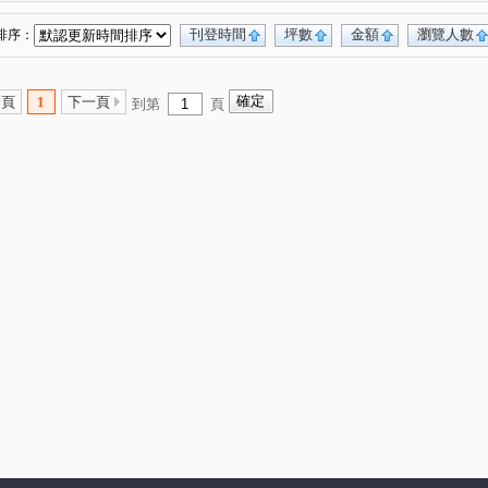
刊登時間
坪數
金額
瀏覽人數
排序：
一頁
1
下一頁
到第
頁