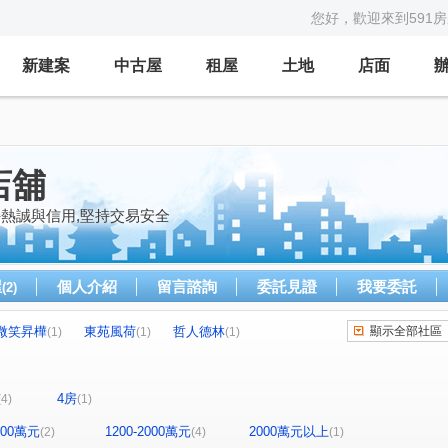
您好，歡迎來到591
新建案
中古屋
租屋
土地
店面
店舖
持熱誠與信用,堅持交易安全
屋
個人介紹
留言諮詢
委託見證
我要委託
(2)
微笑昇樺
東苑風荷
哲人德林
顯示全部社區
(1)
(1)
(1)
五路二段
水源路二段
樟樹一路
(1)
(1)
(1)
興街
仁愛路
茄苳路
(1)
(1)
(1)
4房
(4)
(1)
1200萬元
1200-2000萬元
2000萬元以上
(2)
(4)
(1)