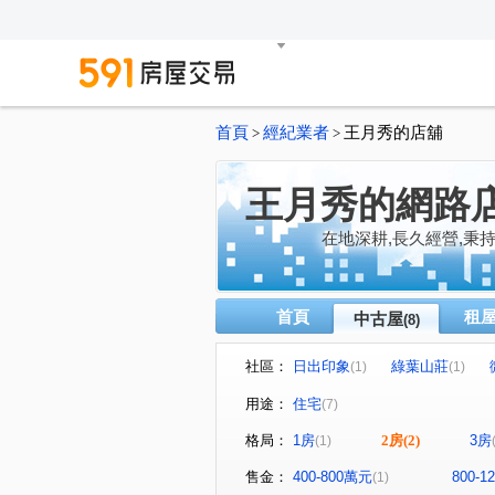
首頁
經紀業者
王月秀的店舖
>
>
王月秀的網路
在地深耕,長久經營,秉
首頁
租
中古屋
(8)
社區：
日出印象
綠葉山莊
(1)
(1)
茄苳路250巷11弄4號
新台
(1)
用途：
住宅
(7)
綠葉街
樟樹二路
國
(1)
(1)
格局：
1房
2房
(2)
3房
(1)
售金：
400-800萬元
800-
(1)