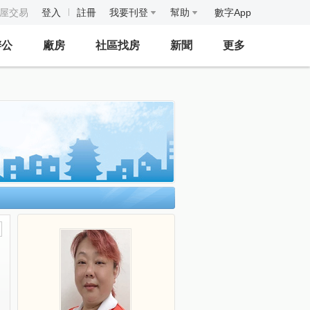
房屋交易
登入
註冊
我要刊登
幫助
數字App
辦公
廠房
社區找房
新聞
更多