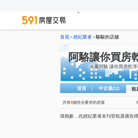
首頁
經紀業者
駱駿的店舖
>
>
阿駱讓你買房
永慶阿駱 讓你買房乾淨
首頁
中古屋
(12)
租
共有
0
個符合要求的房屋
很抱歉，此經紀業者未刊登租屋廣告