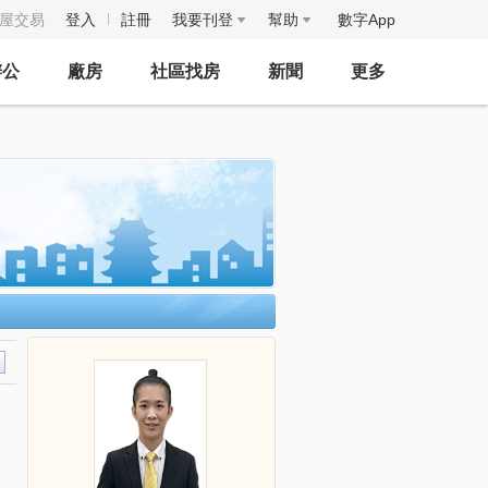
房屋交易
登入
註冊
我要刊登
幫助
數字App
辦公
廠房
社區找房
新聞
更多