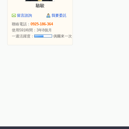
駱駿
留言諮詢
我要委託
聯絡電話：
0925-186-364
使用591時間：3年8個月
一週活躍度：
偶爾來一次