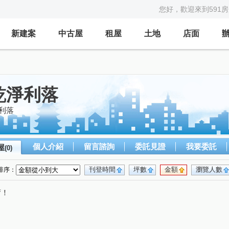
您好，歡迎來到591
新建案
中古屋
租屋
土地
店面
乾淨利落
利落
個人介紹
留言諮詢
委託見證
我要委託
屋
(0)
刊登時間
坪數
金額
瀏覽人數
排序：
唷！