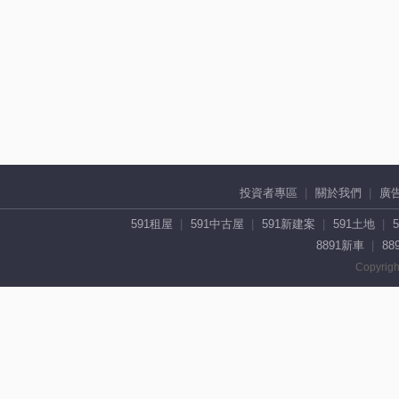
投資者專區
關於我們
廣
591租屋
591中古屋
591新建案
591土地
8891新車
88
Copyrigh