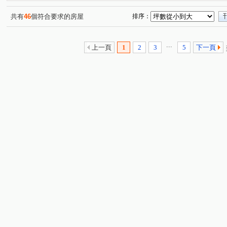
榮群擎川
歡喜市
富江翠
立信采蝶
定泰
(1)
(1)
(2)
(1)
甲山林帝景6號
新外灘NO1雙江翠
埔墘生活圈
(1)
(1)
(1)
共有
46
個符合要求的房屋
排序：
皇冠the King
麗寶北歐莊園－丹麥琥珀
立川琚
(1)
(1)
(1)
柏克萊公園
三千家2-A棟
土城金城舞5-世界花園
(1)
(1)
(1)
...
上一頁
1
2
3
5
下一頁
國光路
華江九路
學府路一段
民生西路
(1)
(2)
(1)
(1)
民生路三段
僑中二街
香社一路
三民路二段
(2)
(1)
(1)
(1)
大漢街
中山路二段
莊敬路
永翠路
國慶
(3)
(1)
(2)
(1)
中山路三段
倉後街
大觀路三段
環河西路四段
(1)
(1)
(1)
(
大明街
青溪一路
新月一街
華江二路
金
(1)
(1)
(1)
(1)
南雅西路一段
中山路二段
華江三路
通化街
(1)
(1)
(1)
(1)
莊園街
敦化北路
(1)
(1)