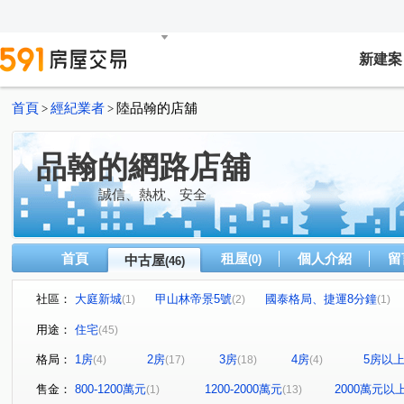
新建案
首頁
經紀業者
陸品翰的店舖
>
>
品翰的網路店舖
誠信、熱枕、安全
首頁
租屋
個人介紹
留
中古屋
(0)
(46)
社區：
大庭新城
甲山林帝景5號
國泰格局、捷運8分鐘
(1)
(2)
(1)
面公園景觀
巨蛋東京花園廣場
馥華原真
永翠
(1)
(1)
(1)
用途：
住宅
(45)
潤泰台北新大陸
囍市
甲山林帝景2號
米蘭文華
(1)
(1)
(2)
格局：
1房
2房
3房
4房
5房以
(4)
(17)
(18)
(4)
新潤青峰
歐洲公園
新外灘6-立信帝國花園廣場
(1)
(1)
(2)
昇陽天廈
林家花園廣場大廈
新外灘2仰真
江翠
(1)
(1)
(1)
售金：
800-1200萬元
1200-2000萬元
2000萬元以
(1)
(13)