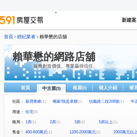
新建案
首頁
經紀業者
賴華懋的店舖
>
>
賴華懋的網路店舖
服務創造價值、專業贏得信任。
首頁
租屋
個人介紹
留
中古屋
(0)
(5)
社區：
新潤青峰
獨家!我是承辦
信義路二段208號
中
(1)
(1)
(1)
永翠路
三民街
信義路二段
龍安街
林森
(1)
(1)
(1)
(1)
用途：
住宅
(5)
格局：
1房
2房
3房
5房以上
(1)
(1)
(2)
(1)
售金：
400-800萬元
1200-2000萬元
2000萬元以
(1)
(1)