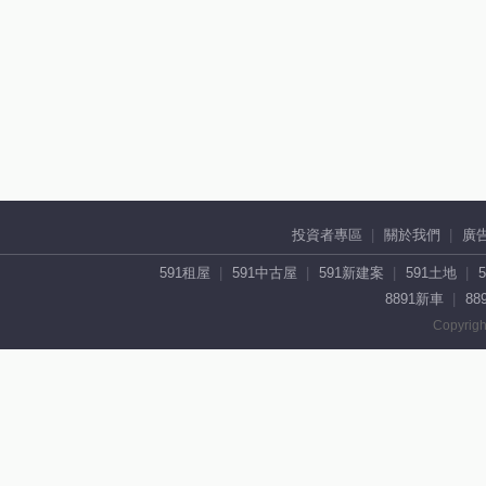
投資者專區
關於我們
廣
591租屋
591中古屋
591新建案
591土地
8891新車
88
Copyrigh