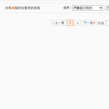
十全二路
大興街
高楠一街
(1)
(1)
(1)
共有
16
個符合要求的房屋
排序：
上一頁
1
2
下一頁
到第