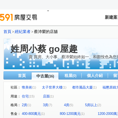
新建案
首頁
經紀業者
蔡沛縈的店舖
>
>
姓周小蔡 go屋趣
賣 買房、大小事、蔡沛縈始終如一、和顏悅色為您
首頁
租屋
個人介紹
留
中古屋
(0)
(16)
社區：
惟美術
太子世界大樓
都市麗晶大廈
福懋原鑄
(1)
(1)
(1)
鼎宇美術館大廈
龍騰
富天下大廈
棋琴22重奏
(1)
(1)
(1)
(
用途：
住宅
店面
(15)
(1)
國泰公寓
凹仔綠
京城巴黎
棋琴18重奏
(1)
(1)
(1)
(1)
格局：
2房
3房
4房
5房以上
(1)
(7)
(5)
(2)
美術東四路
和順街
華豐街
大順一路
明
(2)
(1)
(2)
(1)
察哈爾二街
建國一路
美術北五街
民泰街
(1)
(1)
(1)
(1)
售金：
400-800萬元
800-1200萬元
1200-2000
(1)
(1)