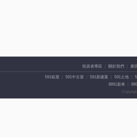
投資者專區
關於我們
廣
591租屋
591中古屋
591新建案
591土地
8891新車
88
Copyrigh