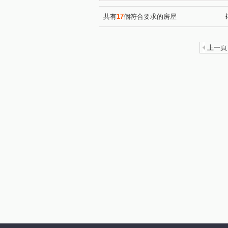
光明六路
青海南街
(1)
(1)
共有
17
個符合要求的房屋
上一頁