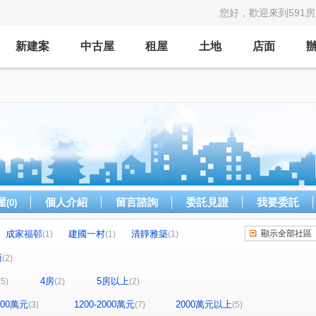
您好，歡迎來到591
新建案
中古屋
租屋
土地
店面
屋
個人介紹
留言諮詢
委託見證
我要委託
(0)
成家福邨
建國一村
清靜雅築
顯示全部社區
(1)
(1)
(1)
富宇君品
珍愛金城
皇普雲鼎
(1)
(1)
(1)
面
(2)
江路一段
榮華街
縣政二路南段
(1)
(1)
(1)
4房
5房以上
(5)
(2)
(2)
興路一段
縣政一街
尖筆窩
田新路
(1)
(1)
(1)
(1)
城路三段
南富村四灣
西大路
(1)
(1)
(1)
1200萬元
1200-2000萬元
2000萬元以上
(3)
(7)
(5)