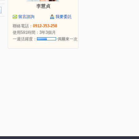
李慧貞
留言諮詢
我要委託
聯絡電話：
0912-353-258
使用591時間：3年3個月
一週活躍度：
偶爾來一次