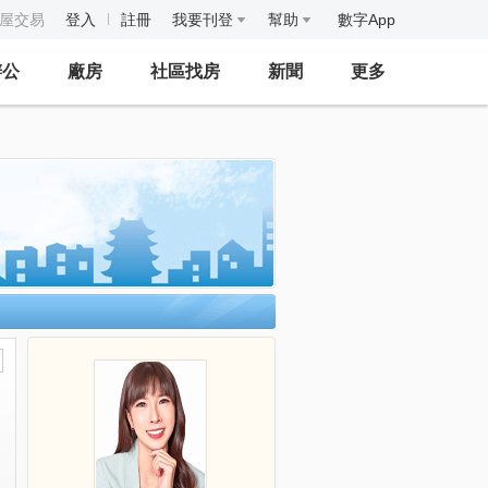
房屋交易
登入
註冊
我要刊登
幫助
數字App
辦公
廠房
社區找房
新聞
更多