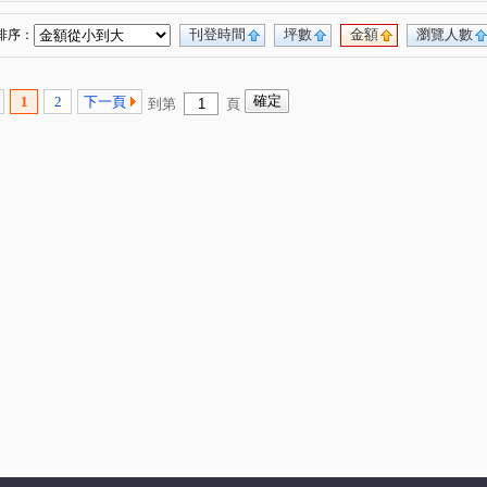
刊登時間
坪數
金額
瀏覽人數
排序：
1
2
下一頁
到第
頁