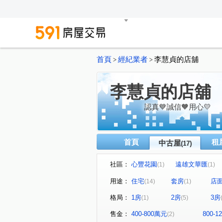
首頁
經紀業者
李慧貞的店舖
>
>
李慧貞的店舖
認真💙誠信🧡用心💛
首頁
租
中古屋
(17)
社區：
心豐花園
遠雄文華匯
(1)
(1)
市政御璽
佳鋐華興悦
(1)
(1)
用途：
住宅
套房
店
(14)
(1)
達麗大道
成功街
長
(1)
(1)
格局：
1房
2房
3房
(1)
(5)
館前路
自強北路
建
(1)
(1)
華興三街
三民路
金
(1)
(1)
售金：
400-800萬元
800-
(2)