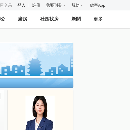
房屋交易
登入
註冊
我要刊登
幫助
數字App
辦公
廠房
社區找房
新聞
更多