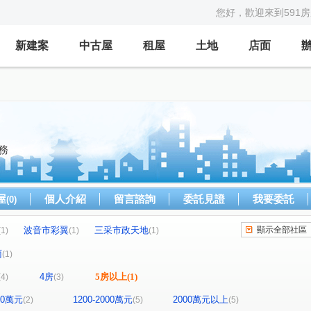
您好，歡迎來到591
新建案
中古屋
租屋
土地
店面
務
屋
個人介紹
留言諮詢
委託見證
我要委託
(0)
波音市彩翼
三采市政天地
顯示全部社區
(1)
(1)
(1)
愛樂OP.1
市政香榭
精銳SKY ONE
(1)
(1)
(1)
面
(1)
都五路
大誠街
黎明東街
河南路四段
(1)
(1)
(1)
(1)
4房
5房以上
(1)
(4)
(3)
屯路二段
龍富路四段
台灣大道二段
(1)
(1)
(1)
景賢路
軍福十九路
(1)
(1)
800萬元
1200-2000萬元
2000萬元以上
(2)
(5)
(5)