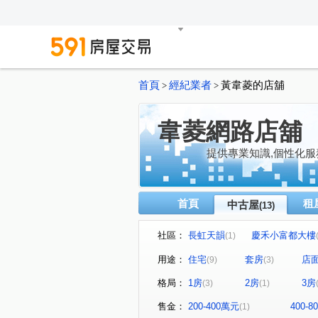
首頁
經紀業者
黃韋菱的店舖
>
>
韋菱網路店舖
提供專業知識,個性化服
首頁
租
中古屋
(13)
社區：
長虹天韻
慶禾小富都大樓
(1)
菁科2MAX
長安圓舞曲
(1)
(1)
用途：
住宅
套房
店
(9)
(3)
大衛道
花樣年華
港
(1)
(1)
格局：
1房
2房
3房
(3)
(1)
春安路
大忠南街
西
(1)
(1)
龍富路五段
進化北路
(1)
(1)
售金：
200-400萬元
400-
(1)