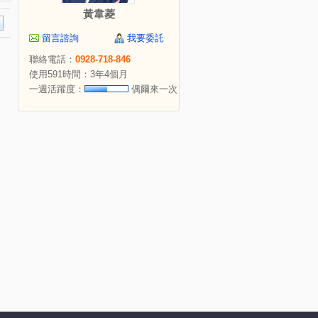
黃韋菱
留言諮詢
我要委託
聯絡電話：
0928-718-846
使用591時間：3年4個月
一週活躍度：
偶爾來一次