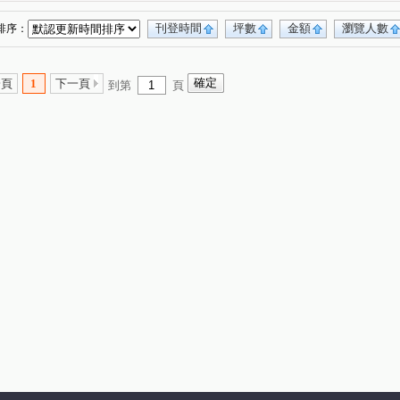
刊登時間
坪數
金額
瀏覽人數
排序：
一頁
1
下一頁
到第
頁