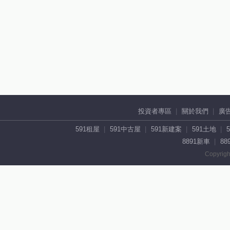
投資者專區
關於我們
廣
591租屋
591中古屋
591新建案
591土地
8891新車
88
Copyrigh