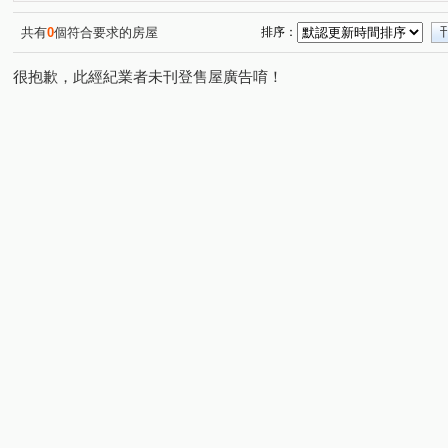
湧安路
中正三路
三興路東勢段
齋明街
(1)
(1)
(1)
(1)
共有
0
個符合要求的房屋
排序：
很抱歉，此經紀業者未刊登售屋廣告唷！