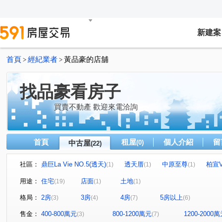
新建案
首頁
經紀業者
黃品豪的店舖
>
>
找品豪看房子
買賣不動產 歡迎來電洽詢
首頁
租屋
個人介紹
留
中古屋
(0)
(22)
社區：
鼎巨La Vie NO.5(透天)
透天厝
中原至尊
柏宣V
(1)
(1)
(1)
連都大地三期
璟都HOME 1
大清祥安
遠雄龍
(1)
(1)
(1)
用途：
住宅
店面
土地
(19)
(1)
(1)
建國路
中福街
啟文路二段
新光路三段
(1)
(1)
(1)
(1)
格局：
2房
3房
4房
5房以上
(3)
(4)
(7)
(6)
龍泉街
中豐路南勢二段
中山東路一段
吉利六
(1)
(1)
(1)
山東路
永福路
龍華路
高城一街
永園路
(1)
(1)
(1)
(1)
(
售金：
400-800萬元
800-1200萬元
1200-2000
(3)
(7)