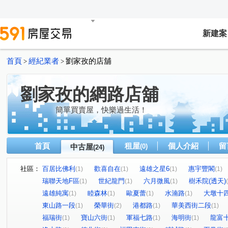
新建案
首頁
經紀業者
劉家孜的店舖
>
>
劉家孜的網路店舖
簡單買賣屋，快樂過生活！
首頁
租屋
個人介紹
留
中古屋
(0)
(24)
社區：
百居比佛利
歡喜自在
遠雄之星6
惠宇豐閣
(1)
(1)
(1)
(1)
瑞聯天地F區
世紀龍門
六月微風
樹禾院(透天)
(1)
(1)
(1)
遠雄純寓
睦森林
歐夏蕾
水湳路
大墩十
(1)
(1)
(1)
(1)
東山路一段
榮華街
港都路
華美西街二段
(1)
(2)
(1)
(1)
福瑞街
寶山六街
軍福七路
海明街
龍富
(1)
(1)
(1)
(1)