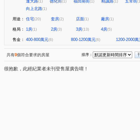
逢大路
德化街
福田南街
精誠路
五常街
(1)
(1)
(1)
(1)
(
向上北路
(1)
用途：
住宅
套房
店面
廠房
(20)
(2)
(1)
(1)
格局：
1房
2房
3房
4房
(1)
(3)
(13)
(5)
售金：
400-800萬元
800-1200萬元
1200-2000
(6)
(6)
共有
0
個符合要求的房屋
排序：
很抱歉，此經紀業者未刊登售屋廣告唷！