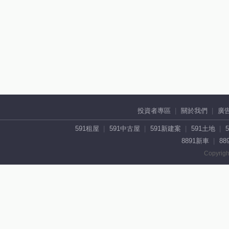
投資者專區
關於我們
廣
591租屋
591中古屋
591新建案
591土地
8891新車
88
Copyrigh