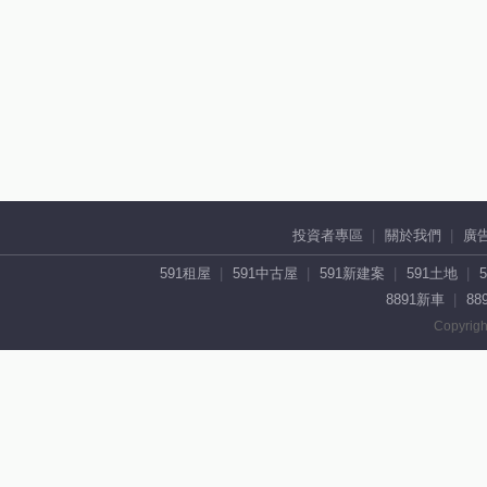
投資者專區
關於我們
廣
591租屋
591中古屋
591新建案
591土地
8891新車
88
Copyrigh