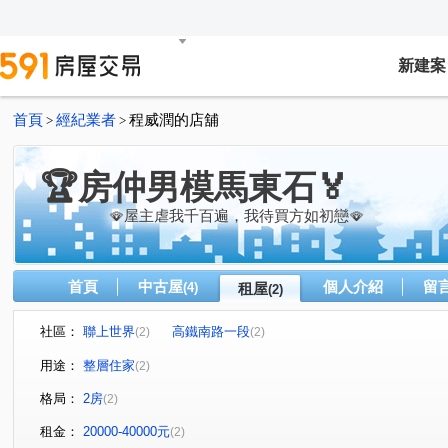
新建案
首頁
經紀業者
程威潤的店舖
>
>
🏆房仲男模馬東石🏅
🪭屋主虐我千百遍，我待買方如初戀🪭
首頁
中古屋
個人介紹
留
(4)
租屋
(2)
社區：
聯上世界
高鐵南路一段
(2)
(2)
用途：
整層住家
(2)
格局：
2房
(2)
租金：
20000-40000元
(2)