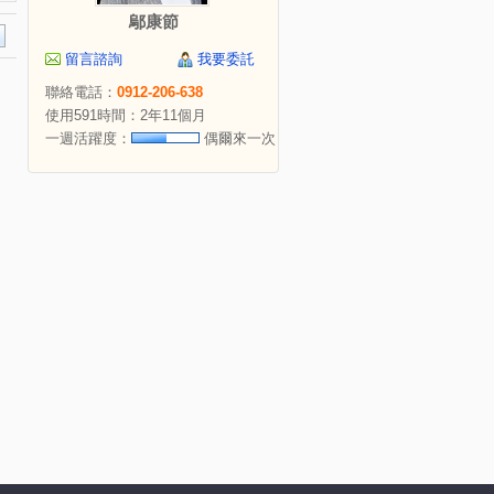
鄔康節
留言諮詢
我要委託
聯絡電話：
0912-206-638
使用591時間：2年11個月
一週活躍度：
偶爾來一次