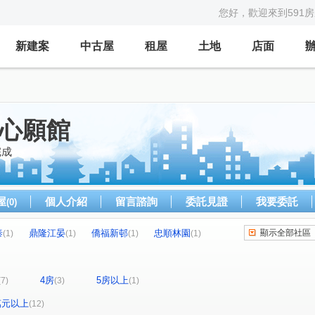
您好，歡迎來到591
新建案
中古屋
租屋
土地
店面
屋心願館
完成
屋
個人介紹
留言諮詢
委託見證
我要委託
(0)
泰
鼎隆江晏
僑福新邨
忠順林園
顯示全部社區
(1)
(1)
(1)
(1)
行館
新潤RIVER ONE
信義國堡
(1)
(1)
(1)
宏普GRAND PARK
環遊市西華館
歸綏街
(1)
(1)
(1)
4房
5房以上
(7)
(3)
(1)
興路一段
健康路
忠順街二段
(1)
(1)
(1)
環河西路四段
信義路
中山路
(1)
(1)
(1)
(1)
0萬元以上
(12)