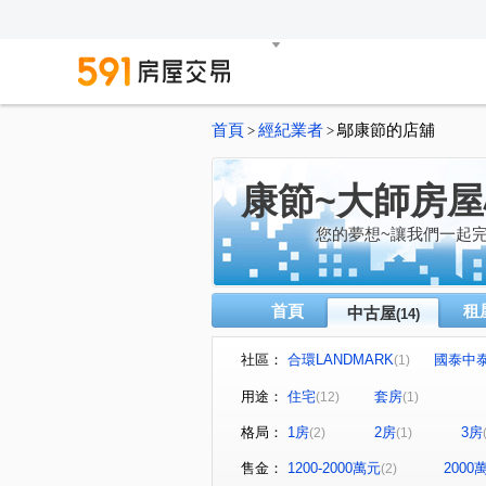
首頁
經紀業者
鄔康節的店舖
>
>
康節~大師房
您的夢想~讓我們一起
首頁
租
中古屋
(14)
社區：
合環LANDMARK
國泰中
(1)
成功國宅中央區西區
湯泉
(1)
用途：
住宅
套房
(12)
(1)
國泰豐格
台北晶麒
(1)
(1)
格局：
1房
2房
3房
(2)
(1)
寶橋路
復興北路
中
(1)
(1)
和平東路三段
木柵路四段
(1)
售金：
1200-2000萬元
200
(2)