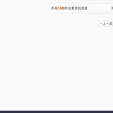
康定路
央北二路
北
(1)
(1)
共有
14
個符合要求的房屋
上一頁