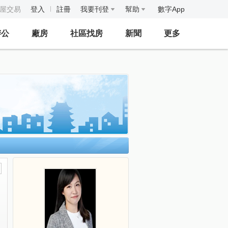
房屋交易
登入
註冊
我要刊登
幫助
數字App
辦公
廠房
社區找房
新聞
更多