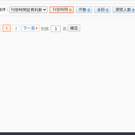
新路二段
(1)
刊登時間
坪數
金額
瀏覽人數
排序：
1
2
下一頁
到第
頁