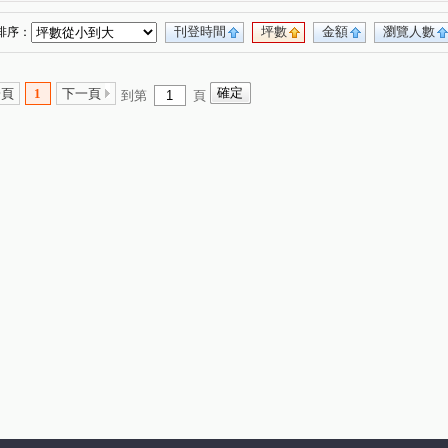
刊登時間
坪數
金額
瀏覽人數
排序：
一頁
1
下一頁
到第
頁