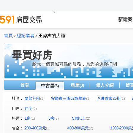
新建案
首頁
經紀業者
王偉杰的店舖
>
>
畢買好房
給您一個真誠可靠的服務，為您的選擇把關
首頁
租屋
個人介紹
留
中古屋
(3)
(6)
社區：
皇普莊園
安順東三街32號華廈
八展首富26期
(1)
(1)
(1)
安順東三街
德化街
世平五街
三光巷
松
(1)
(1)
(1)
(1)
用途：
住宅
(6)
格局：
1房
3房
5房以上
(1)
(3)
(2)
售金：
200-400萬元
400-800萬元
1200-2000
(1)
(2)