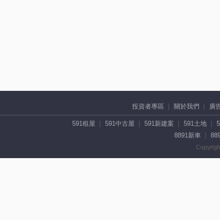
投資者專區
關於我們
廣
591租屋
591中古屋
591新建案
591土地
8891新車
88
Copyrigh