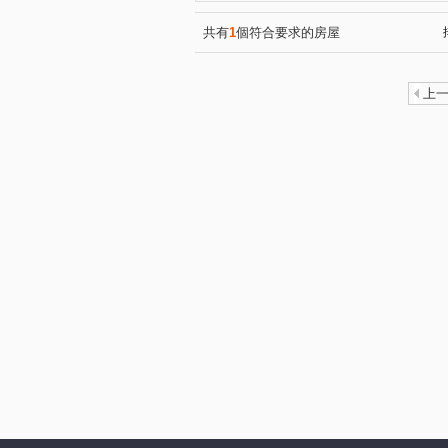
八德路三段
溪尾街
(1)
(1)
中正路
忠孝東路五段
(1)
(1)
共有
1
個符合要求的房屋
新生北路一段
重慶北路三
(1)
元信一街
文德路
重
(1)
(1)
上