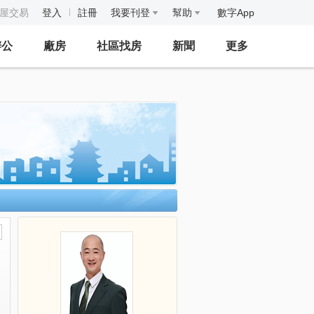
房屋交易
登入
註冊
我要刊登
幫助
數字App
辦公
廠房
社區找房
新聞
更多