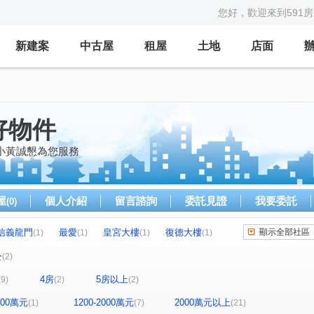
您好，歡迎來到591
新建案
中古屋
租屋
土地
店面
好物件
小黃誠懇為您服務
屋
個人介紹
留言諮詢
委託見證
我要委託
(0)
信義龍門
最愛
皇宮大樓
復德大樓
顯示全部社區
(1)
(1)
(1)
(1)
御景硯
家美國際金融大樓
捷運可樂
)
(1)
(1)
(1)
公
(2)
大統華廈
敦北圓頂
麗都大廈
(1)
(1)
(1)
4房
5房以上
(9)
(2)
(2)
路三段
迪化街二段
泉源路
合江街
(1)
(1)
(1)
(2)
景華街
臨沂街
新生北路三段
(1)
(1)
(1)
1200萬元
1200-2000萬元
2000萬元以上
(1)
(7)
(21)