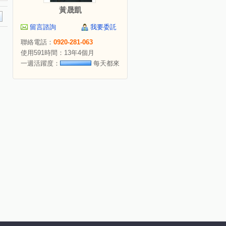
黃晟凱
留言諮詢
我要委託
聯絡電話：
0920-281-063
使用591時間：13年4個月
一週活躍度：
每天都來