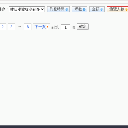
萬事OK
囍洋洋
文化二路二段117號
(1)
(2)
(1)
福樺謙邸
聯虹君耀
夢想之都
(1)
(1)
(1)
刊登時間
坪數
金額
瀏覽人數
排序：
森TOWER
大華旭
草葉集二輯
(1)
(1)
(1)
(1)
遠雄文青
世界極
源峰清境
(1)
(1)
(1)
...
2
3
8
下一頁
到第
頁
詠勝-大來賞
赫世堡公爵區
竹城佐賀
(1)
(1)
(1)
飛行館
四季悅
法國小鎮香椰區
(1)
(2)
(1)
英格蘭
樂華美寓
宏錦 W one
(1)
(1)
(1)
昕101
幸福市
親愛的house
(1)
(1)
(1)
世居
南勢街
文興路
文化三路二段
(1)
(2)
(2)
(8)
化三路一段
民族路
康寧路三段
(7)
(2)
(1)
牛角坡路
文化北路一段
南勢四街
(1)
(1)
(1)
德路
仁愛路二段
文化二路二段
(1)
(1)
(3)
仁愛路一段
民有街
南勢一街
(2)
(5)
(2)
三路
公園路
佳林路
文青路
(1)
(2)
(1)
(1)
路
文化七路
文林一街
文化東路
(1)
(1)
(1)
(1)
三街
中央路四段
(1)
(1)