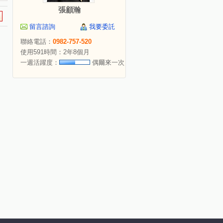
張顧瀚
留言諮詢
我要委託
聯絡電話：
0982-757-520
使用591時間：2年8個月
一週活躍度：
偶爾來一次