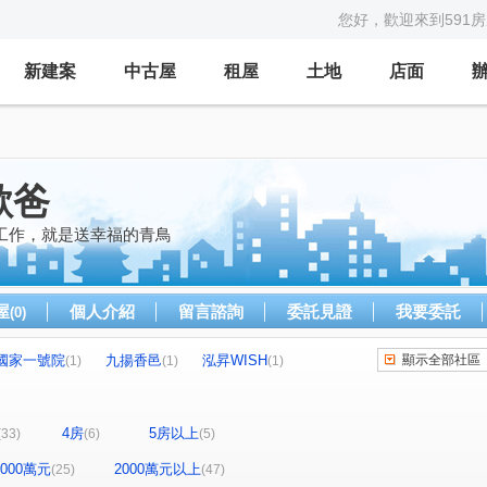
您好，歡迎來到591
新建案
中古屋
租屋
土地
店面
歐爸
工作，就是送幸福的青鳥
屋
個人介紹
留言諮詢
委託見證
我要委託
(0)
國家一號院
九揚香邑
泓昇WISH
顯示全部社區
(1)
(1)
(1)
遠雄未來城一期
長耀GLORY
遠雄U未來
(1)
(1)
(1)
國瑋尊爵
巴黎捷悅
森鄰+
1)
(1)
(1)
(1)
4房
5房以上
(33)
(6)
(5)
福樺君悅
晴空樹
仁愛桂冠
立軒天語
(1)
(1)
(1)
(1)
玄泰PTW(日光區)
力璞之星
(1)
(1)
-2000萬元
2000萬元以上
(25)
(47)