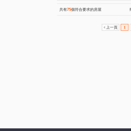
自地自建別墅
躍世紀
(1)
(2)
長虹天際
當代逸境
(1)
(2)
共有
75
個符合要求的房屋
立軒天善
亞昕奇瓦頌大廈
(1)
杜拜棕櫚泉
亞昕水花園
(1)
(1)
上一頁
1
遠雄新未來3
大將座
(1)
(1)
遠雄未來之光
九揚華尚
(1)
(1)
玄泰new star
源峰寬心
(1)
(1)
玄泰美
富宇上城
亞
(1)
(1)
亞昕米蘭小鎮一期
永鼎富
(1)
文化二路
三民路
文
(1)
(1)
忠孝路
文化一路一段
(2)
(1)
經國二路
四維路
八
(2)
(2)
文化二路一段
文明街
(7)
(1)
信義路
吉祥路
樂學
(3)
(1)
民生路
文桃路
東湖
(1)
(1)
保平路
文禾路
東明
(1)
(1)