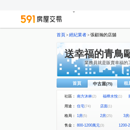
首頁
經紀業者
張顧瀚的店舖
>
>
送幸福的青鳥
業務員就是販賣幸福的
首頁
租
中古屋
(75)
社區：
南方沐林
福樺水悅
(2)
(1)
晴空樹
Classy Home
(1)
(1)
用途：
住宅
店面
(74)
(1)
花鄉
侘壹
富御捷境
(1)
(1)
(
格局：
1房
2房
3房
(5)
(25)
忠泰幸
遠雄大未來
(2)
(1)
遠雄未來市
凱旋世界
(1)
(1)
售金：
800-1200萬元
1200
(3)