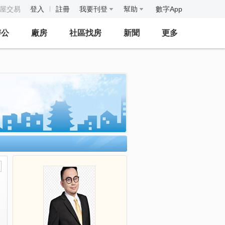
房屋交易
登入
註冊
我要刊登
幫助
數字App
辦公
廠房
社區找房
新聞
更多