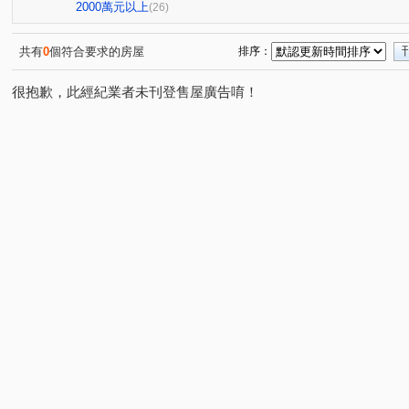
思源路
富山路
新泰路
中華路二段
中央
(1)
(1)
(1)
(1)
2000萬元以上
(26)
新北大道三段
莊園街
稻香路
市政南一路
(2)
(1)
(1)
(1)
幸福路
立信三街
福美街
漢口街
化成路
(2)
(1)
(2)
(1)
(
共有
0
個符合要求的房屋
排序：
美村南路
南京東路二段
新莊路
西安路二段
(1)
(1)
(1)
(1)
很抱歉，此經紀業者未刊登售屋廣告唷！
昌明街
頭興街
水碓五路
民強街
(1)
(1)
(1)
(1)