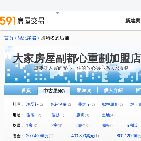
新建案
首頁
經紀業者
張均名的店舖
>
>
大家房屋副都心重劃加盟店
讓委託人買的安心、住的放心誠心為大家服務
首頁
租屋
個人介紹
留
中古屋
(8)
(40)
社區：
鴻磊苑
金莊悅泉
兆之丘
鄉林原創
煌玉
(1)
(2)
(1)
(1)
最高峰
世界花園-金城舞5
樹山丘
問鼎市政
(2)
(1)
(1)
(1)
用途：
住宅
住辦
廠房
土地
(32)
(1)
(3)
(4)
幸福gogo
台北君悅凱撒區
興天地
亞昕采匯
(1)
(1)
(1)
(1)
格局：
1房
2房
3房
4房
5房以
(3)
(6)
(10)
(6)
典藏四季
達美大樓
中央星鑽
合康新世紀
(1)
(1)
(1)
(1)
太平洋水鄉國際渡假村
射麻裡段
五工二路
民
(1)
(1)
(1)
售金：
200-400萬元
400-800萬元
800-1200萬
(1)
(1)