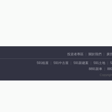
投資者專區
關於我們
廣
591租屋
591中古屋
591新建案
591土地
8891新車
88
Copyrigh