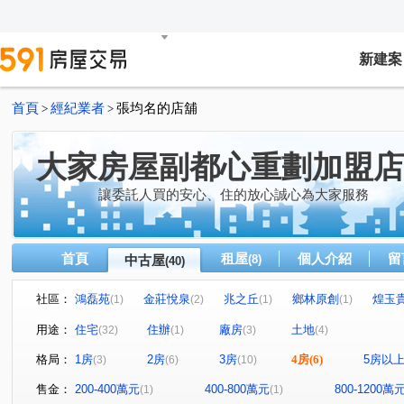
新建案
首頁
經紀業者
張均名的店舖
>
>
大家房屋副都心重劃加盟店
讓委託人買的安心、住的放心誠心為大家服務
首頁
租屋
個人介紹
留
中古屋
(8)
(40)
社區：
鴻磊苑
金莊悅泉
兆之丘
鄉林原創
煌玉
(1)
(2)
(1)
(1)
最高峰
世界花園-金城舞5
樹山丘
問鼎市政
(2)
(1)
(1)
(1)
用途：
住宅
住辦
廠房
土地
(32)
(1)
(3)
(4)
幸福gogo
台北君悅凱撒區
興天地
亞昕采匯
(1)
(1)
(1)
(1)
格局：
1房
2房
3房
4房
(6)
5房以
(3)
(6)
(10)
典藏四季
達美大樓
中央星鑽
合康新世紀
(1)
(1)
(1)
(1)
太平洋水鄉國際渡假村
射麻裡段
五工二路
民
(1)
(1)
(1)
售金：
200-400萬元
400-800萬元
800-1200萬
(1)
(1)