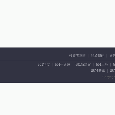
投資者專區
關於我們
廣
591租屋
591中古屋
591新建案
591土地
8891新車
88
Copyrigh