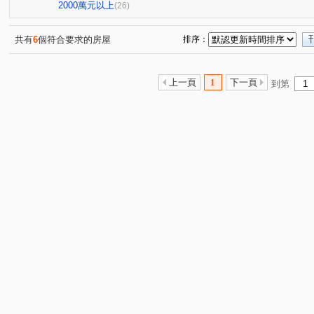
思源路
富山路
新泰路
中華路二段
中央
(1)
(1)
(1)
(1)
2000萬元以上
(26)
新北大道三段
莊園街
稻香路
市政南一路
(2)
(1)
(1)
(1)
幸福路
立信三街
福美街
漢口街
化成路
(2)
(1)
(2)
(1)
(
共有
6
個符合要求的房屋
排序：
美村南路
南京東路二段
新莊路
西安路二段
(1)
(1)
(1)
(1)
昌明街
頭興街
水碓五路
民強街
(1)
(1)
(1)
(1)
上一頁
1
下一頁
到第