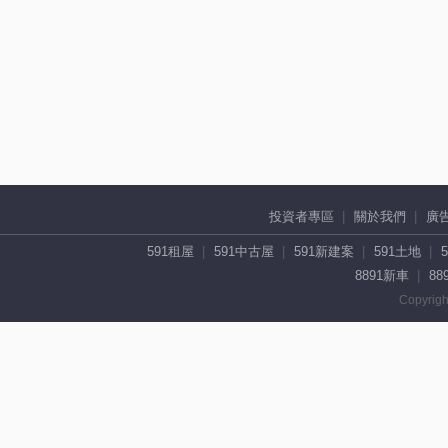
投資者專區
關於我們
廣
591租屋
591中古屋
591新建案
591土地
8891新車
88
Copyrigh