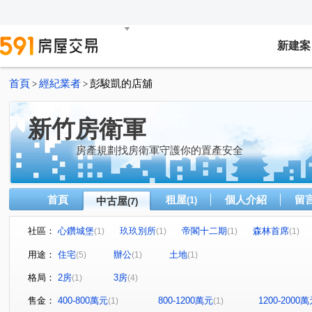
新建案
首頁
經紀業者
彭駿凱的店舖
>
>
新竹房衛軍
房產規劃找房衛軍守護你的置產安全
首頁
租屋
個人介紹
留
中古屋
(1)
(7)
社區：
心鑽城堡
玖玖別所
帝閣十二期
森林首席
(1)
(1)
(1)
(1)
廣源段
光明九路
仰德街
南大路
天府路
(1)
(1)
(1)
(1)
用途：
住宅
辦公
土地
(5)
(1)
(1)
中豐路一段
(1)
格局：
2房
3房
(1)
(4)
售金：
400-800萬元
800-1200萬元
1200-2000
(1)
(1)