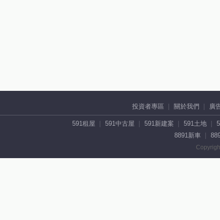
投資者專區
關於我們
廣
591租屋
591中古屋
591新建案
591土地
8891新車
88
Copyrigh