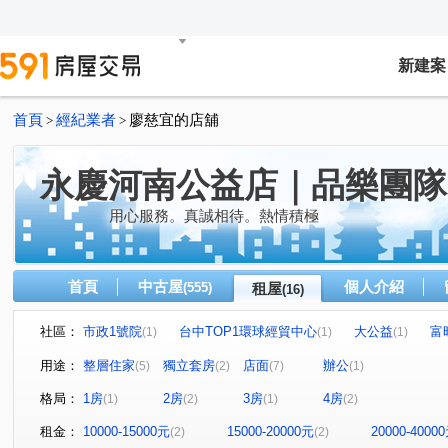
新建案
首頁
經紀業者
廖慈宜的店舖
>
>
永慶河南公益店｜品樂團隊
用心服務。真誠相待。熱情積極
首頁
中古屋
個人介紹
(555)
租屋
(16)
社區：
市政1號院
台中TOP1環球經貿中心
大公益
富
(1)
(1)
(1)
景和街
祐祥大廈
佳泰樂薇
大墩路
東興
(1)
(1)
(1)
(2)
用途：
整層住家
獨立套房
店面
辦公
(5)
(2)
(7)
(1)
文心南五路一段
市政路
新平路一段
公益路
(3)
(1)
(1)
(1)
格局：
1房
2房
3房
4房
(1)
(2)
(1)
(2)
臺灣大道三段
景和街
大墩二街
英士路
(2)
(1)
(1)
(1)
租金：
10000-15000元
15000-20000元
20000-4000
(2)
(2)