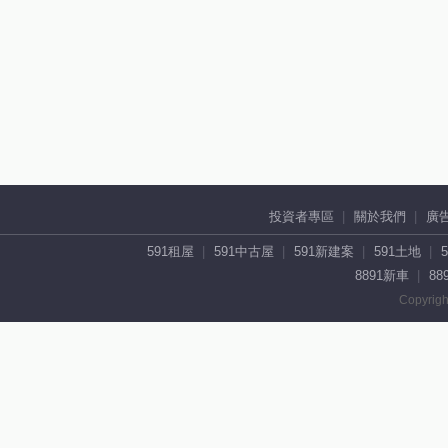
投資者專區
關於我們
廣
591租屋
591中古屋
591新建案
591土地
8891新車
88
Copyrigh