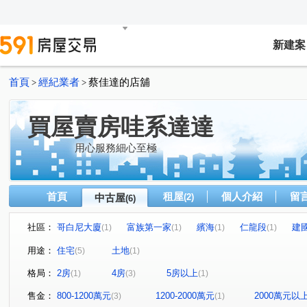
新建案
首頁
經紀業者
蔡佳達的店舖
>
>
買屋賣房哇系達達
用心服務細心至極
首頁
租屋
個人介紹
留
中古屋
(2)
(6)
社區：
哥白尼大廈
富族第一家
繽海
仁龍段
建
(1)
(1)
(1)
(1)
三多二路
瑞中街
三多四路
(1)
(1)
(1)
用途：
住宅
土地
(5)
(1)
格局：
2房
4房
5房以上
(1)
(3)
(1)
售金：
800-1200萬元
1200-2000萬元
2000萬元以
(3)
(1)