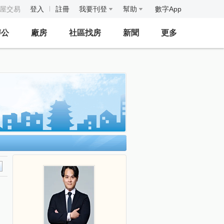
房屋交易
登入
註冊
我要刊登
幫助
數字App
辦公
廠房
社區找房
新聞
更多