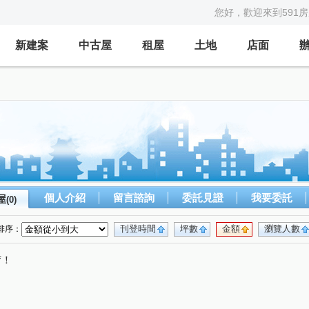
您好，歡迎來到591
新建案
中古屋
租屋
土地
店面
個人介紹
留言諮詢
委託見證
我要委託
屋
(0)
刊登時間
坪數
金額
瀏覽人數
排序：
唷！