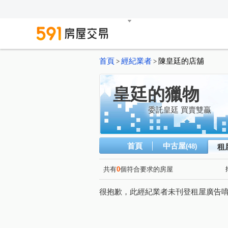
首頁
經紀業者
陳皇廷的店舖
>
>
皇廷的獵物
委託皇廷 買賣雙贏
首頁
中古屋
(48)
租
共有
0
個符合要求的房屋
很抱歉，此經紀業者未刊登租屋廣告