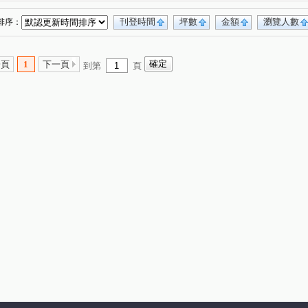
大華五街
豐德二路
廣豐路
(1)
(1)
(1)
豐田三路
中園路
正福一街
(1)
(1)
(1)
刊登時間
坪數
金額
瀏覽人數
排序：
一頁
1
下一頁
到第
頁