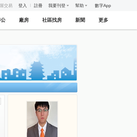
房屋交易
登入
註冊
我要刊登
幫助
數字App
辦公
廠房
社區找房
新聞
更多