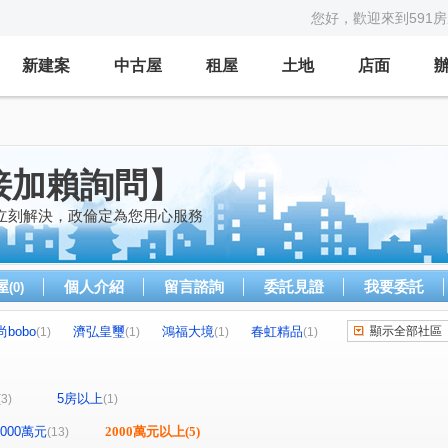
您好，歡迎來到591
新建案
中古屋
租屋
土地
店面
接加賴詢問】
立刻解決，政倫定為您用心服務
屋
個人介紹
留言諮詢
委託見證
我要委託
(0)
bobo
濟弘皇璽
鴻福大境
春虹精品
顯示全部社區
(1)
(1)
(1)
(1)
民族極景
詠綠藝
益展城心
(1)
(1)
(1)
真綻
公園大道
涵悅
冠世界
(1)
(1)
(1)
(1)
(1)
5房以上
(3)
(1)
源美學
國強一街
建德路
(1)
(1)
(1)
(1)
二十二街
大忠街
壽昌街
僑愛一街
(1)
(1)
(1)
(1)
-2000萬元
2000萬元以上
(5)
(13)