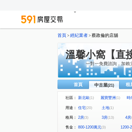
首頁
經紀業者
蔡政倫的店舖
>
>
溫馨小窩【直
一對一免費諮詢，加賴
首頁
租
中古屋
(21)
社區：
新北歐
麗寶豐洲
時尚
(1)
(1)
漢東敦美
僑愛新村D區
(1)
(1)
用途：
住宅
土地
(20)
(1)
閱讀翡冷翠五期
合雄帝璟
(1)
格局：
2房
3房
4房
(3)
(13)
爵士堡NO5貝多芬
捷市匯
(1)
仁德路
民族路
內定
(2)
(1)
售金：
800-1200萬元
1200
(3)