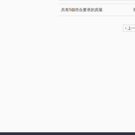
民族路二段
忠勇七街
(1)
(1)
仁和路二段
廣興五街
(1)
(1)
共有
5
個符合要求的房屋
鳳吉四街
(1)
上