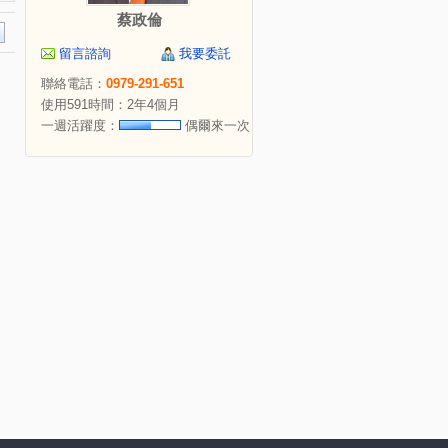
蔡政倫
留言諮詢
我要委託
聯絡電話：
0979-291-651
使用591時間：2年4個月
一週活躍度：
偶爾來一次