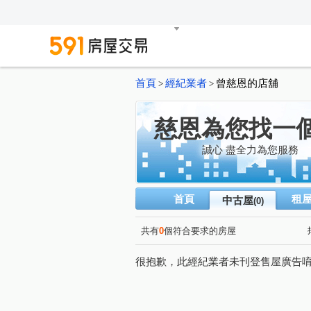
首頁
經紀業者
曾慈恩的店舖
>
>
慈恩為您找一
誠心 盡全力為您服務
首頁
租
中古屋
(0)
共有
0
個符合要求的房屋
很抱歉，此經紀業者未刊登售屋廣告