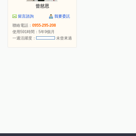
曾慈恩
留言諮詢
我要委託
聯絡電話：
0955-295-208
使用591時間：5年9個月
一週活躍度：
未曾來過