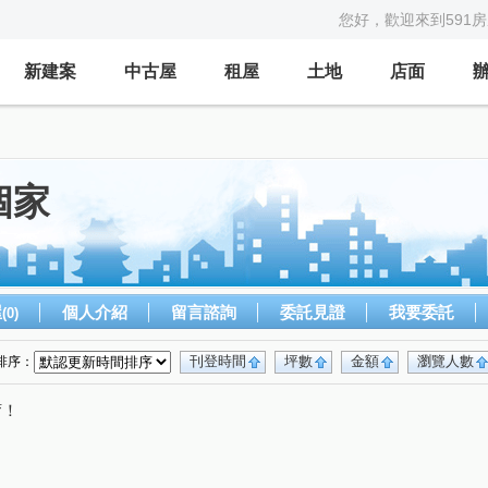
您好，歡迎來到591
新建案
中古屋
租屋
土地
店面
個家
屋
個人介紹
留言諮詢
委託見證
我要委託
(0)
刊登時間
坪數
金額
瀏覽人數
排序：
唷！