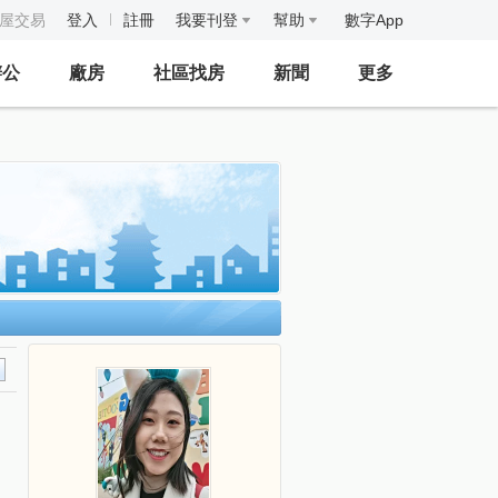
房屋交易
登入
註冊
我要刊登
幫助
數字App
辦公
廠房
社區找房
新聞
更多