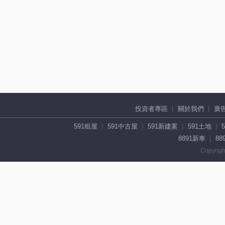
投資者專區
關於我們
廣
591租屋
591中古屋
591新建案
591土地
8891新車
88
Copyrigh