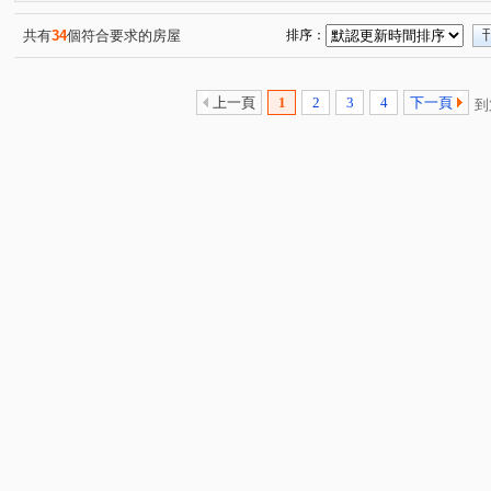
富宇雙學苑
煙波CASA
興時代
佳泰一景
(1)
(1)
(1)
(1)
哈佛世家
悅睦
森Villa
御墅精品
櫻花聚-
(1)
(1)
(1)
(1)
共有
34
個符合要求的房屋
排序：
興富發水公園
仁發富悅
椰林覓
合新詠遇
(1)
(1)
(1)
(1)
熊貓麗晶
興隆路一段
自強北路
光明路
(1)
(3)
(2)
(2)
上一頁
1
2
3
4
下一頁
到
關新東路
光復路二段
新光一街
埔頂二路
(1)
(1)
(1)
(1)
十興路一段
福興路
嘉豐北路
十興路
金
(1)
(1)
(1)
(1)
東興路一段
金雅路
勝利十一路
慈濟路
(2)
(1)
(1)
(2)
慈祥路
嵩翠路
明新十街
中興街
中華路
(1)
(1)
(2)
(1)
(
松明街
莊敬北路
嘉興路
六家五路二段
(1)
(1)
(1)
(1)
中山路
北新一街
十興路二段
光明十一路
(1)
(1)
(2)
(1)
環北路五段
中華路六段
東大路三段
中央路
(1)
(1)
(1)
(1)
勝利十三街
光明六路東二段
六家七路
隘口三
(1)
(1)
(1)
弘孝路
(1)