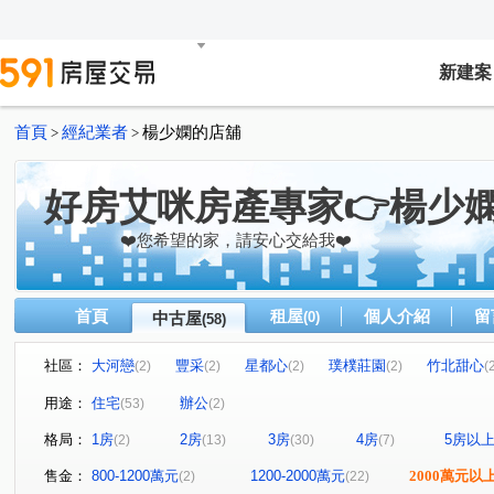
新建案
首頁
經紀業者
楊少嫻的店舖
>
>
好房艾咪房產專家👉楊少
❤️您希望的家，請安心交給我❤️
首頁
租屋
個人介紹
留
中古屋
(0)
(58)
社區：
大河戀
豐采
星都心
璞樸莊園
竹北甜心
(2)
(2)
(2)
(2)
(
文教新城
凡賽斯花園
百奕 富御
時尚鉑晶
(1)
(1)
(1)
(1)
用途：
住宅
辦公
(53)
(2)
香隄重疊別墅
遠雄鉑悅
佳泰一景
樂在MY HO
(1)
(1)
(1)
格局：
1房
2房
3房
4房
5房以
(2)
(13)
(30)
(7)
德鑫SKY1
竹科悦揚
環北印象
金旺宏松庭
(1)
(2)
(1)
(1)
湖適居
昌益國寶
寶佳學知苑
寶誠品閣
(1)
(1)
(1)
(1)
售金：
800-1200萬元
1200-2000萬元
2000萬元以
(2)
(22)