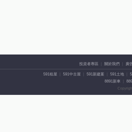
投資者專區
關於我們
廣
591租屋
591中古屋
591新建案
591土地
8891新車
88
Copyrigh