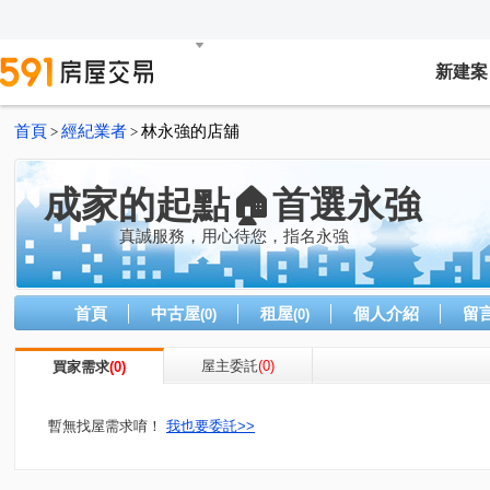
新建案
首頁
經紀業者
林永強的店舖
>
>
成家的起點🏠首選永強
真誠服務，用心待您，指名永強
首頁
中古屋
租屋
個人介紹
留
(0)
(0)
屋主委託
(0)
買家需求
(0)
暫無找屋需求唷！
我也要委託>>