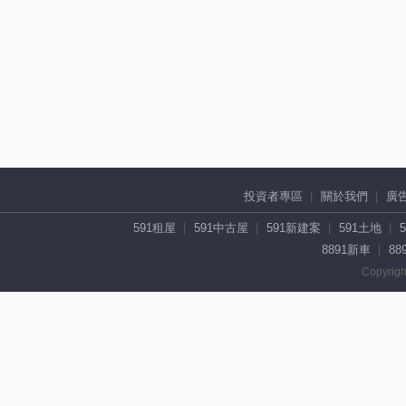
投資者專區
關於我們
廣
591租屋
591中古屋
591新建案
591土地
8891新車
88
Copyrigh