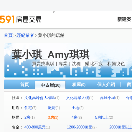
新建案
首頁
經紀業者
葉小琪的店舖
>
>
葉小琪_Amy琪琪
買賣找琪琪｜專業｜沈穩｜樂此不疲｜和顏悅色
首頁
租屋
個人介紹
留
中古屋
(0)
(10)
社區：
文化高峰會大樓區
文化翡翠大樓
高雄小城
保
(1)
(1)
(1)
赤崁段
和平一路
富隆街
五福四路
南進
(1)
(1)
(1)
(1)
用途：
住宅
廠房
土地
(7)
(1)
(2)
復興路
五興里五間厝
保泰路
英祥街
(1)
(1)
(1)
(1)
格局：
2房
3房
(1)
4房
5房以上
(1)
(3)
(2)
售金：
400-800萬元
1200-2000萬元
2000萬元以
(1)
(2)