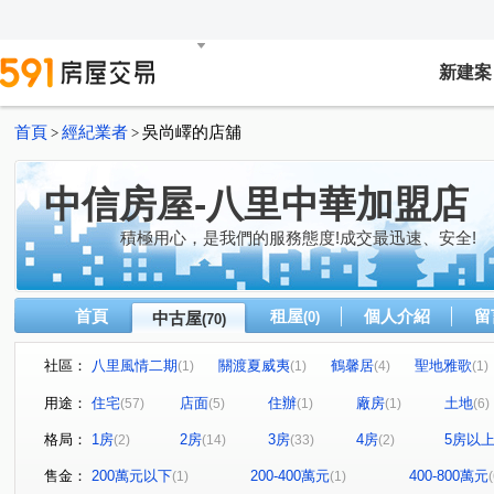
新建案
首頁
經紀業者
吳尚嶧的店舖
>
>
中信房屋-八里中華加盟店
積極用心，是我們的服務態度!成交最迅速、安全!
首頁
租屋
個人介紹
留
中古屋
(0)
(70)
社區：
八里風情二期
關渡夏威夷
鶴馨居
聖地雅歌
(1)
(1)
(4)
(1)
基玉首席
春城台北港
名山水岸
港都大廈
(1)
(1)
(2)
(1)
用途：
住宅
店面
住辦
廠房
土地
(57)
(5)
(1)
(1)
(6)
日初
福星
聖地雅歌
八里山水
巴黎風情
(2)
(1)
(1)
(1)
(
格局：
1房
2房
3房
4房
5房以
(2)
(14)
(33)
(2)
左岸玫瑰
伴月灣/半月灣/八里伴月灣
台北晴灣
(1)
(1)
(1)
山河戀二期
巴里島
黃金海岸
合嘉快意人生
(4)
(1)
(2)
(2)
售金：
200萬元以下
200-400萬元
400-800萬元
(1)
(1)
(