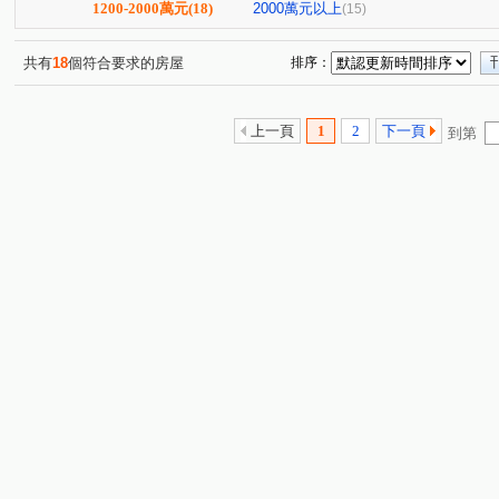
陽光峇里
悅昇
源豐雅居
海艷
廷悅昇
(1)
(1)
(1)
(2)
(3)
1200-2000萬元
(18)
2000萬元以上
(15)
山水緣
山河戀三期
富貴麗園
港都大廈
(1)
(1)
(1)
(1)
埤頭段
中山路一段
中華路二段
忠六街
(2)
(8)
(17)
(1)
共有
18
個符合要求的房屋
排序：
中山路二段
頂罟一路
商港二路
文昌七街
(6)
(3)
(1)
(2)
中山路三段
中華路三段
龍米路二段
忠孝路
(2)
(1)
(4)
(2)
上一頁
1
2
下一頁
到第
興林路
訊塘路
下罟段
光華路
埤頭一街
(1)
(1)
(1)
(1)
(