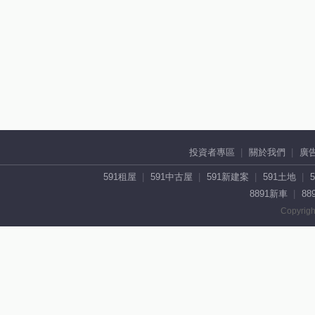
投資者專區
關於我們
廣
591租屋
591中古屋
591新建案
591土地
8891新車
88
Copyrigh