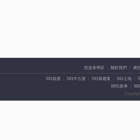
投資者專區
關於我們
廣
591租屋
591中古屋
591新建案
591土地
8891新車
88
Copyrigh