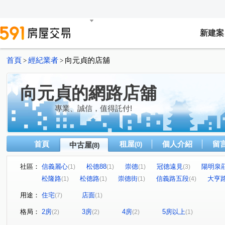
新建案
首頁
經紀業者
向元貞的店舖
>
>
向元貞的網路店舖
專業、誠信，值得託付!
首頁
租屋
個人介紹
留
中古屋
(0)
(8)
社區：
信義麗心
松德88
崇德
冠德遠見
陽明泉
(1)
(1)
(1)
(3)
松隆路
松德路
崇德街
信義路五段
大亨
(1)
(1)
(1)
(4)
用途：
住宅
店面
(7)
(1)
格局：
2房
3房
4房
5房以上
(2)
(2)
(2)
(1)