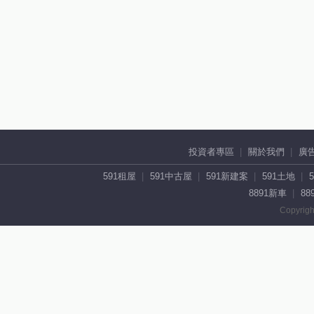
投資者專區
關於我們
廣
591租屋
591中古屋
591新建案
591土地
8891新車
88
Copyrigh