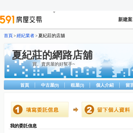
新建案
首頁
經紀業者
夏紀莊的店舖
>
>
夏紀莊的網路店舖
買、賣房屋的好幫手~
首頁
中古屋
租屋
個人介紹
留
(9)
(3)
我的委託信息