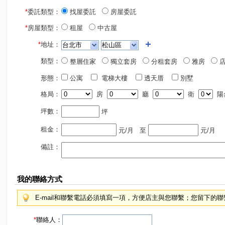
*
委託類型：
找屋委託
房屋委託
*
房屋類型：
租屋
中古屋
*
地址：
類型：
整層住家
獨立套房
分租套房
雅房
店
形態：
公寓
電梯大樓
透天厝
別墅
格局：
房
廳
衛
陽
坪數：
坪
租金：
元/月
至
元/月
備註：
我的聯絡方式
E-mail和聯繫電話必須填寫一項，方便店主與您聯繫；您留下的
*
聯絡人：