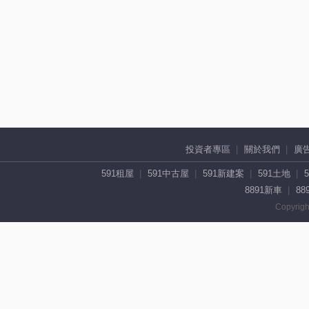
投資者專區
關於我們
廣
591租屋
591中古屋
591新建案
591土地
8891新車
88
Copyrigh