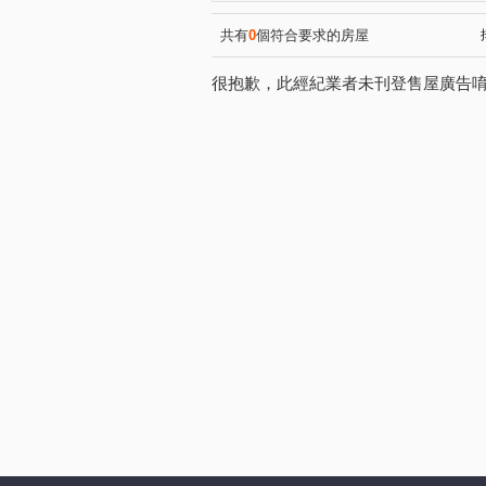
共有
0
個符合要求的房屋
很抱歉，此經紀業者未刊登售屋廣告