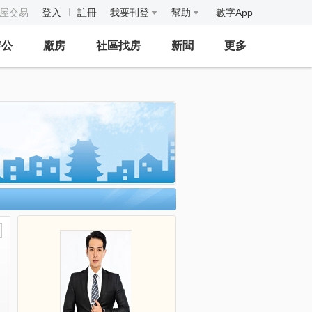
房屋交易
登入
註冊
我要刊登
幫助
數字App
辦公
廠房
社區找房
新聞
更多