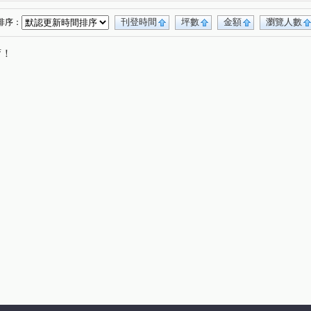
刊登時間
坪數
金額
瀏覽人數
排序：
唷！