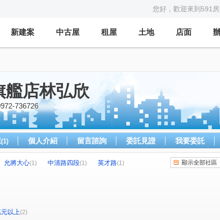
您好，歡迎來到591
新建案
中古屋
租屋
土地
店面
旗艦店林弘欣
-736726
屋
個人介紹
留言諮詢
委託見證
我要委託
(1)
允將大心
中清路四段
英才路
顯示全部社區
(1)
(1)
(1)
原路二段
(1)
0萬元以上
(2)