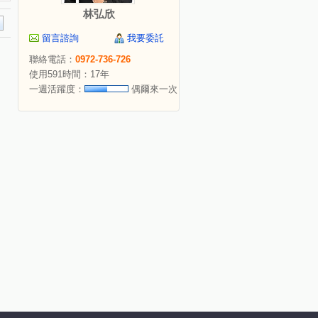
林弘欣
留言諮詢
我要委託
聯絡電話：
0972-736-726
使用591時間：17年
一週活躍度：
偶爾來一次