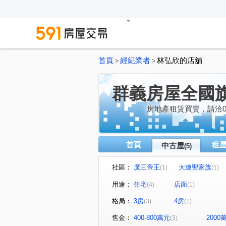
首頁
經紀業者
林弘欣的店舖
>
>
群義房屋全國
房地產租賃買賣，請洽0972
首頁
租
中古屋
(5)
社區：
廣三帝王
大連聖家族
(1)
(1)
華美街
大連北街
太
(1)
(1)
用途：
住宅
店面
(4)
(1)
格局：
3房
4房
(3)
(1)
售金：
400-800萬元
200
(3)