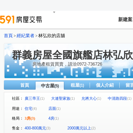
新建案
首頁
經紀業者
林弘欣的店舖
>
>
群義房屋全國旗艦店林弘欣
房地產租賃買賣，請洽0972-736726
首頁
租屋
個人介紹
留
中古屋
(1)
(5)
社區：
廣三帝王
大連聖家族
允將大心
中清路四段
(1)
(1)
(1)
(1)
華美街
大連北街
太原路二段
(1)
(1)
(1)
用途：
住宅
店面
(4)
(1)
格局：
3房
(3)
4房
(1)
售金：
400-800萬元
2000萬元以上
(3)
(2)