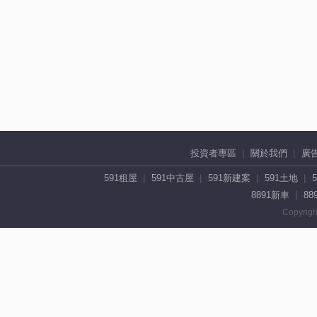
投資者專區
關於我們
廣
591租屋
591中古屋
591新建案
591土地
8891新車
88
Copyrigh