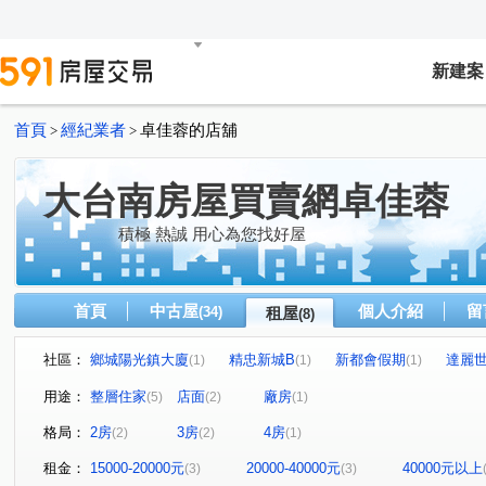
新建案
首頁
經紀業者
卓佳蓉的店舖
>
>
大台南房屋買賣網卓佳蓉
積極 熱誠 用心為您找好屋
首頁
中古屋
個人介紹
留
(34)
租屋
(8)
社區：
鄉城陽光鎮大廈
精忠新城B
新都會假期
達麗
(1)
(1)
(1)
中正二街
北門路二段
中華東路二段
中華路
(1)
(1)
(1)
(1)
用途：
整層住家
店面
廠房
(5)
(2)
(1)
高鐵大道
(2)
格局：
2房
3房
4房
(2)
(2)
(1)
租金：
15000-20000元
20000-40000元
40000元以上
(3)
(3)