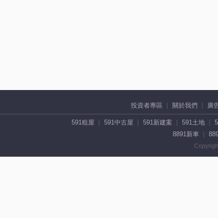
投資者專區
關於我們
廣
591租屋
591中古屋
591新建案
591土地
8891新車
88
Copyrigh