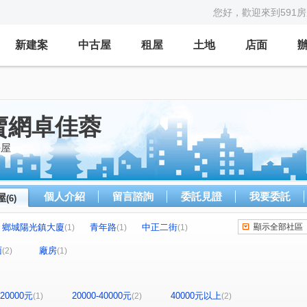
您好，歡迎來到591
新建案
中古屋
租屋
土地
店面
賣網卓佳蓉
好屋
個人介紹
留言諮詢
委託見證
我要委託
屋
(6)
鄉城陽光鎮大廈
青年路
中正二街
顯示全部社區
(1)
(1)
(1)
永平街
(2)
(1)
面
廠房
(2)
(1)
-20000元
20000-40000元
40000元以上
(1)
(2)
(2)