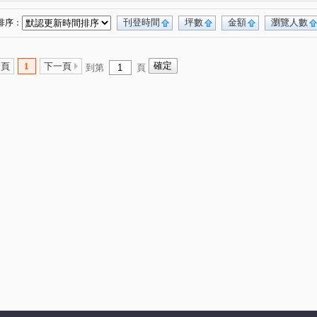
刊登時間
坪數
金額
瀏覽人數
排序：
一頁
1
下一頁
到第
頁