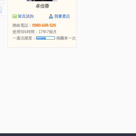
卓佳蓉
留言諮詢
我要委託
聯絡電話：
0980-608-520
使用591時間：17年7個月
一週活躍度：
偶爾來一次