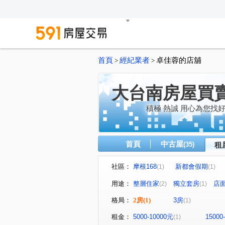
首頁
經紀業者
卓佳蓉的店舖
>
>
大台南房屋買
積極 熱誠 用心為您找
首頁
中古屋
(35)
租
社區：
摩根168
新都會假期
(1)
(1)
北門路二段
中華東路二段
(1)
用途：
整層住家
獨立套房
店
(2)
(1)
格局：
2房
(1)
3房
(1)
租金：
5000-10000元
15000
(1)