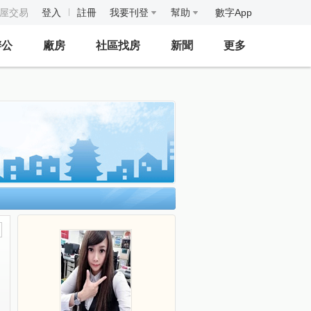
房屋交易
登入
註冊
我要刊登
幫助
數字App
辦公
廠房
社區找房
新聞
更多