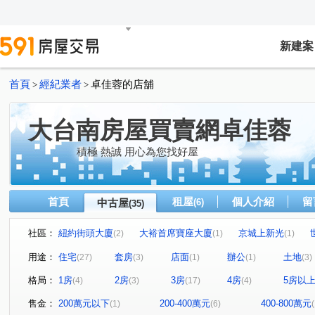
新建案
首頁
經紀業者
卓佳蓉的店舖
>
>
大台南房屋買賣網卓佳蓉
積極 熱誠 用心為您找好屋
首頁
租屋
個人介紹
留
中古屋
(6)
(35)
社區：
紐約街頭大廈
大裕首席寶座大廈
京城上新光
(2)
(1)
(1)
東門國宅
蓮鑫邑
崇誨國宅A
和順國宅A
(1)
(1)
(1)
(1)
用途：
住宅
套房
店面
辦公
土地
(27)
(3)
(1)
(1)
(3)
慶都大第
大道新城第一區第二區
佳晟家賀
伯
(1)
(1)
(1)
格局：
1房
2房
3房
4房
5房以
(4)
(3)
(17)
(4)
翡冷翠
和順國宅B
立體家庭
國王的家
花
(1)
(1)
(1)
(1)
大武街
七賢二路
水交社路
開元路
裕農
(1)
(1)
(2)
(1)
售金：
200萬元以下
200-400萬元
400-800萬元
(1)
(6)