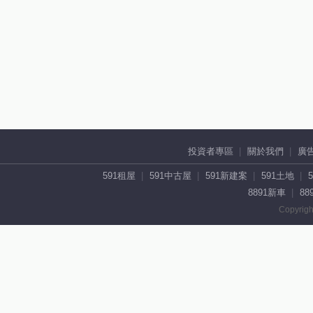
投資者專區
關於我們
廣
591租屋
591中古屋
591新建案
591土地
8891新車
88
Copyrigh