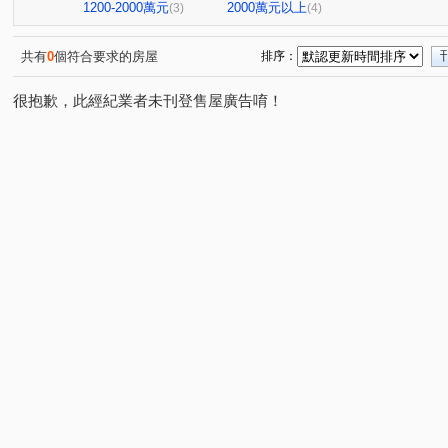
新生路
林森路二段
安中路一段
國華街
(1)
(1)
(2)
(2)
1200-2000萬元
2000萬元以上
(3)
(4)
崙頂
太子一街
安通路五段
安平路
理安
(1)
(1)
(1)
(1)
中正路二段
東門路一段
五福街
裕忠三街
(1)
(1)
(1)
(1)
共有
0
個符合要求的房屋
排序：
中清一街
府緯街
生產路
(1)
(1)
(1)
很抱歉，此經紀業者未刊登售屋廣告唷！