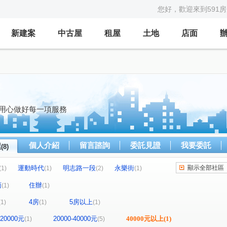
您好，歡迎來到591
新建案
中古屋
租屋
土地
店面
 用心做好每一項服務
個人介紹
留言諮詢
委託見證
我要委託
屋
(8)
運動時代
明志路一段
永樂街
顯示全部社區
(1)
(1)
(2)
(1)
新泰路
中港路
(1)
(1)
面
住辦
(1)
(1)
4房
5房以上
(1)
(1)
(1)
-20000元
20000-40000元
40000元以上
(1)
(1)
(5)