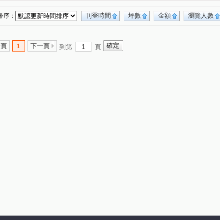
刊登時間
坪數
金額
瀏覽人數
排序：
一頁
1
下一頁
到第
頁