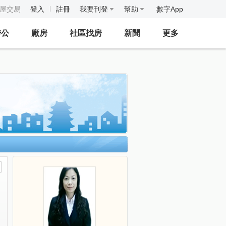
房屋交易
登入
註冊
我要刊登
幫助
數字App
辦公
廠房
社區找房
新聞
更多