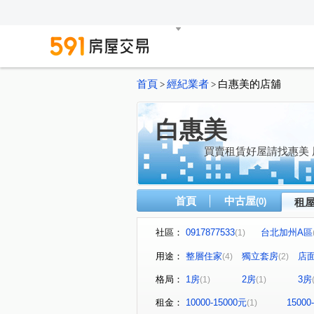
首頁
經紀業者
白惠美的店舖
>
>
白惠美
買賣租賃好屋請找惠美
首頁
中古屋
(0)
租
社區：
0917877533
台北加州A區
(1)
半山雅
明志路三段
(1)
(2)
用途：
整層住家
獨立套房
店
(4)
(2)
格局：
1房
2房
3房
(1)
(1)
租金：
10000-15000元
15000
(1)