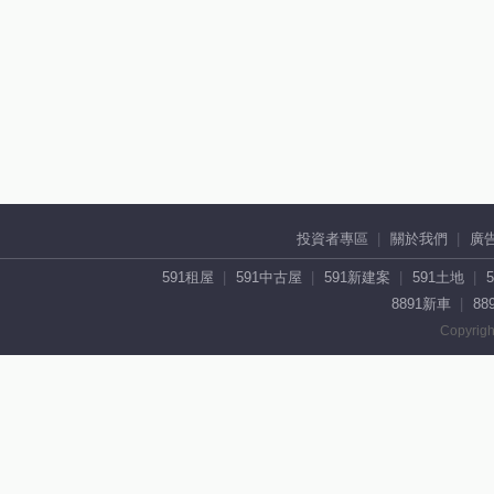
投資者專區
關於我們
廣
591租屋
591中古屋
591新建案
591土地
8891新車
88
Copyrigh