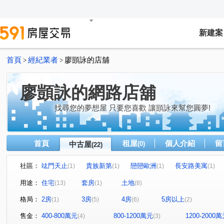
新建案
首頁
經紀業者
廖顗詠的店舖
>
>
廖顗詠的網路店舖
找尋您的夢想屋 只要您喜歡 讓顗詠來幫您圓夢!
首頁
租屋
個人介紹
留
中古屋
(0)
(22)
社區：
竑門天止
貴族新第
戀戀歐洲
長安路美寓
(1)
(1)
(1)
(1)
竹城大阪
羅馬天下大樓
皇家特區
春虹麗晶花
(1)
(1)
(1)
用途：
住宅
套房
土地
(13)
(1)
(8)
天祥二街
中園路
長安路
維德街
華興路
(1)
(1)
(1)
(1)
(
格局：
2房
3房
4房
5房以上
(1)
(5)
(6)
(2)
振興街
青山段
石頭段
仁愛路
賦北段
(1)
(1)
(1)
(1)
(1)
環北路
大牛欄段
民權路二段
莊敬路
環
(1)
(1)
(1)
(1)
售金：
400-800萬元
800-1200萬元
1200-2000
(4)
(3)