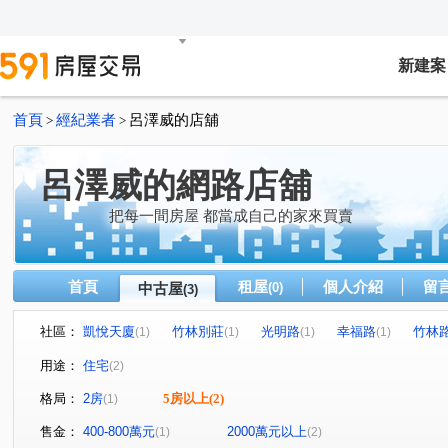
新建案
首頁
經紀業者
呂澤威的店舖
>
>
呂澤威的網路店舖
把每一間房屋 都當成自己的家來買賣
首頁
租屋
個人介紹
留
中古屋
(0)
(3)
社區：
凱悅天廈
竹林別莊
光明路
幸福路
竹林
(1)
(1)
(1)
(1)
用途：
住宅
(2)
格局：
2房
5房以上
(2)
(1)
售金：
400-800萬元
2000萬元以上
(1)
(2)