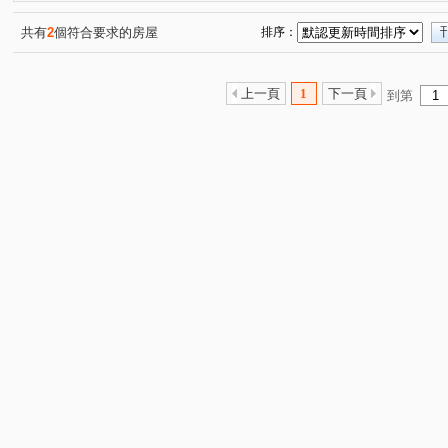
水碓七路
成洲七路
芳洲一路
成泰路三段
(1)
(1)
(1)
(1)
共有
2
個符合要求的房屋
排序：
上一頁
1
下一頁
到第