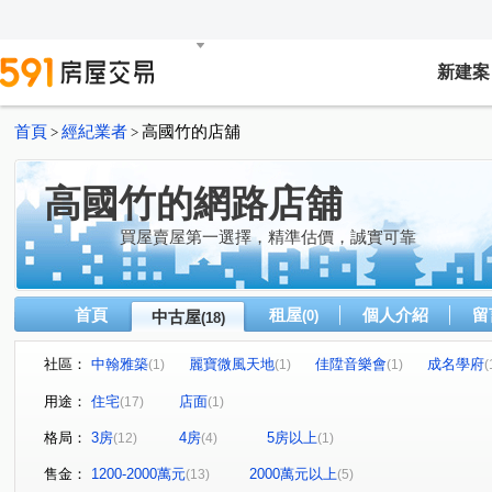
新建案
首頁
經紀業者
高國竹的店舖
>
>
高國竹的網路店舖
買屋賣屋第一選擇，精準估價，誠實可靠
首頁
租屋
個人介紹
留
中古屋
(0)
(18)
社區：
中翰雅築
麗寶微風天地
佳陞音樂會
成名學府
(1)
(1)
(1)
(
台北神話
上河園
幸福我家NO.2
九揚華茲堡
(2)
(1)
(1)
(1)
用途：
住宅
店面
(17)
(1)
微美嵐
心天畝
中德伴月灣大樓區
天空之邑
(1)
(1)
(1)
(1)
格局：
3房
4房
5房以上
(12)
(4)
(1)
富總青沐
水碓六路
新五路三段
(2)
西雲路
(1)
(1)
(1)
成泰路一段
水碓一路
新五路二段
六合街
(3)
(1)
(2)
(1)
售金：
1200-2000萬元
2000萬元以上
(13)
(5)