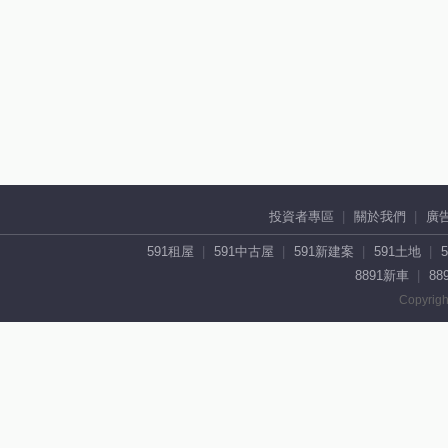
投資者專區
關於我們
廣
591租屋
591中古屋
591新建案
591土地
8891新車
88
Copyrigh