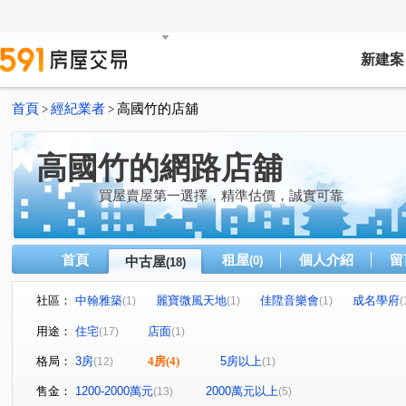
新建案
首頁
經紀業者
高國竹的店舖
>
>
高國竹的網路店舖
買屋賣屋第一選擇，精準估價，誠實可靠
首頁
租屋
個人介紹
留
中古屋
(0)
(18)
社區：
中翰雅築
麗寶微風天地
佳陞音樂會
成名學府
(1)
(1)
(1)
(
台北神話
上河園
幸福我家NO.2
九揚華茲堡
(2)
(1)
(1)
(1)
用途：
住宅
店面
(17)
(1)
微美嵐
心天畝
中德伴月灣大樓區
天空之邑
(1)
(1)
(1)
(1)
格局：
3房
4房
(4)
5房以上
(12)
(1)
富總青沐
水碓六路
新五路三段
西雲路
(1)
(1)
(2)
(1)
成泰路一段
水碓一路
新五路二段
六合街
(3)
(1)
(2)
(1)
售金：
1200-2000萬元
2000萬元以上
(13)
(5)