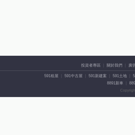
投資者專區
關於我們
廣
591租屋
591中古屋
591新建案
591土地
8891新車
88
Copyrigh