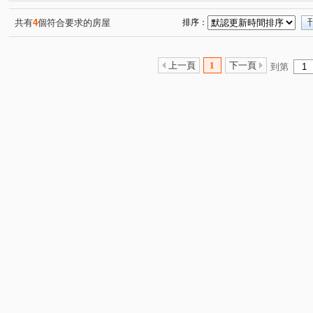
水碓七路
成洲七路
芳洲一路
成泰路三段
(1)
(1)
(1)
(1)
共有
4
個符合要求的房屋
排序：
上一頁
1
下一頁
到第