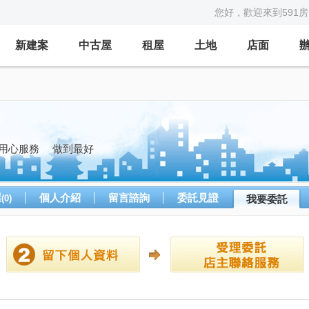
您好，歡迎來到591
新建案
中古屋
租屋
土地
店面
用心服務 做到最好
屋
個人介紹
留言諮詢
委託見證
(0)
我要委託