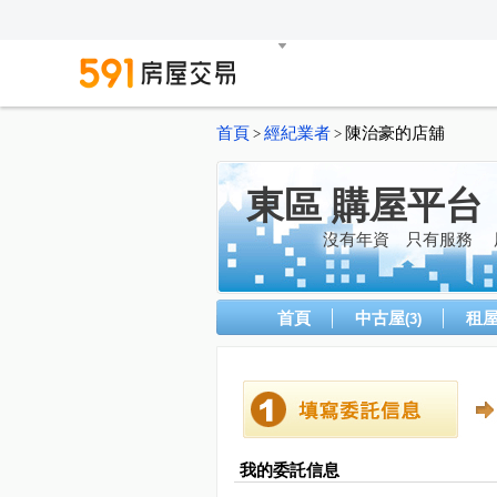
首頁
經紀業者
陳治豪的店舖
>
>
東區 購屋平台
沒有年資 只有服務 
首頁
中古屋
租
(3)
我的委託信息