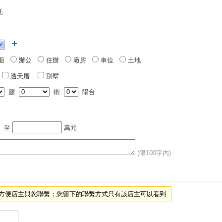
託
面
辦公
住辦
廠房
車位
土地
透天厝
別墅
廳
衛
陽台
至
萬元
(限100字內)
項，方便店主與您聯繫；您留下的聯繫方式只有該店主可以看到