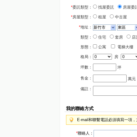
*
委託類型：
找屋委託
房屋委
*
房屋類型：
租屋
中古屋
*
地址：
類型：
住宅
套房
店
形態：
公寓
電梯大樓
格局：
房
坪數：
坪
售金：
萬元
備註：
我的聯絡方式
E-mail和聯繫電話必須填寫一
*
聯絡人：