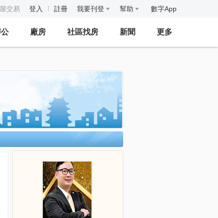
房屋交易
登入
註冊
我要刊登
幫助
數字App
辦公
廠房
社區找房
新聞
更多