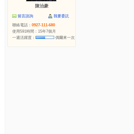
陳治豪
留言諮詢
我要委託
聯絡電話：
0927-111-680
使用591時間：15年7個月
一週活躍度：
偶爾來一次