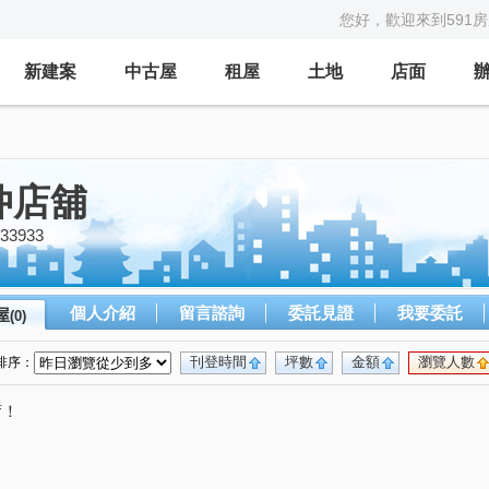
您好，歡迎來到591
新建案
中古屋
租屋
土地
店面
仲店舖
33933
個人介紹
留言諮詢
委託見證
我要委託
屋
(0)
刊登時間
坪數
金額
瀏覽人數
排序：
唷！