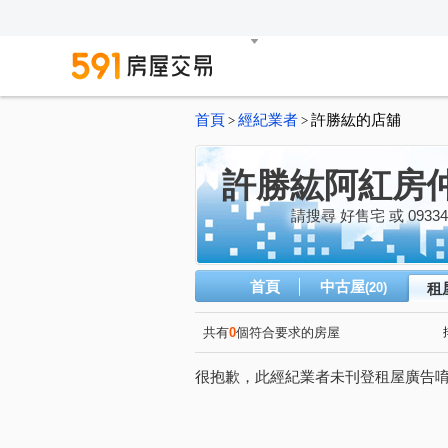
首頁
經紀業者
許勝紘的店舖
>
>
許勝紘阿紅房
請搜尋 好售宅 或 09334
首頁
中古屋
(20)
租
共有
0
個符合要求的房屋
很抱歉，此經紀業者未刊登租屋廣告