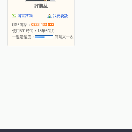
許勝紘
留言諮詢
我要委託
聯絡電話：
0933-433-933
使用591時間：18年6個月
一週活躍度：
偶爾來一次