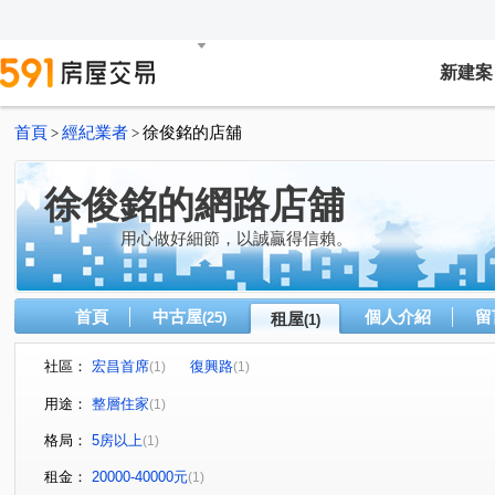
新建案
首頁
經紀業者
徐俊銘的店舖
>
>
徐俊銘的網路店舖
用心做好細節，以誠贏得信賴。
首頁
中古屋
個人介紹
留
(25)
租屋
(1)
社區：
宏昌首席
復興路
(1)
(1)
用途：
整層住家
(1)
格局：
5房以上
(1)
租金：
20000-40000元
(1)