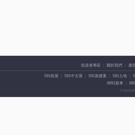
投資者專區
關於我們
廣
591租屋
591中古屋
591新建案
591土地
8891新車
88
Copyrigh