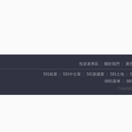
投資者專區
關於我們
廣
591租屋
591中古屋
591新建案
591土地
8891新車
88
Copyrigh