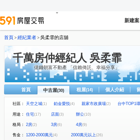
新建案
首頁
經紀業者
吳柔霏的店舖
>
>
千萬房仲經紀人 吳柔霏
億錢朝富不動產 「信賴倚託、幸福分享」
首頁
租屋
個人介紹
中古屋
(14)
(30)
社區：
天空之城
鉑金愛悦
親家市政廣場
台中TOP1
(1)
(4)
(2)
VVS1
NTC國家商貿中心
惠宇謙仁
市政愛悅
(1)
(1)
(1)
(1
用途：
住宅
店面
辦公
(17)
(3)
(10)
TOP1環球經貿NTC國家商貿親家市政
親家市政廣場TOP1
(1)
格局：
2房
3房
4房
(2)
(6)
(9)
北屯面寬9米5黃金大店面
市政1號院
聯聚方庭大廈
(1)
(2)
(1
國家1號院
七期河南路透店
勇建市政依蝶
(1)
(1)
(1)
售金：
1200-2000萬元
2000萬元以上
(4)
(26)