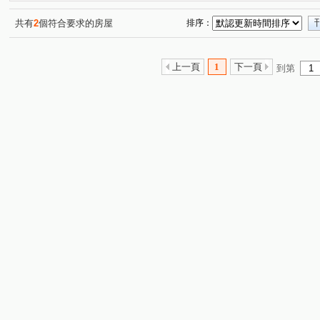
TOP1環球經貿中心NTC親家T3
允將大有
(1)
(1)
TOP1環球經貿NTC國家商貿親家市政
親家T3市政國際中
(1)
共有
2
個符合要求的房屋
排序：
七期正河南路雙透天店面
七期正河南路黃金賺錢透天厝
(1)
(1)
工業區一路
市政北一路
市政北七路
台灣大道
(1)
(5)
(4)
上一頁
1
下一頁
到第
市政北二路
建國南路一段
松安街
市政路
(2)
(1)
(1)
(5)
河南路四段
臺灣大道三段
(2)
朝馬路
(3)
(1)