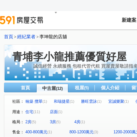
新建案
首頁
經紀業者
李坤龍的店舖
>
>
青埔李小龍推薦優質好屋
誠信經營 永續服務 包租代管代租 買屋賣屋敬請指
首頁
租屋
個人介紹
留
中古屋
(5)
(12)
社區：
翰築 攬翠
和瑞捷星
勝旺雲詠
宜誠樂聚
(1)
(1)
(1)
(1)
利程建設和平西路案
實德璞園的家
鑫高鐵III
(1)
(1)
(1)
用途：
住宅
店面
(11)
(1)
The Aries 牡羊座-華廈區
大和ONE-A區
新潤明日朗
(1)
(1)
格局：
2房
3房
4房
(5)
(5)
(1)
南園二路
領航北路四段
高洲五街
高鐵站前西
(1)
(1)
(1)
和平西路一段
領航南路三段
(1)
華夏路
領航南路
(1)
(1)
售金：
400-800萬元
800-1200萬元
1200-2000
(1)
(3)