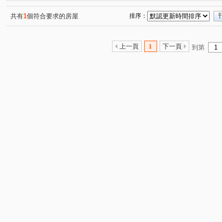
莊敬三街
永泰路
(1)
(1)
共有
1
個符合要求的房屋
排序：
上一頁
1
下一頁
到第