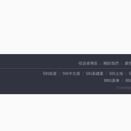
投資者專區
關於我們
廣
591租屋
591中古屋
591新建案
591土地
8891新車
88
Copyrigh